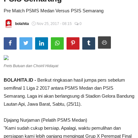
Total Sports
Pre Match PSMS Medan Versus PSIS Semarang
Contact
bolahita
Nov 25, 2017 - 08:15
0
Pedoman Media Siber
Frets Butuan dan Choiril Hidayat
BOLAHITA.ID -
Berikut ringkasan hasil jumpa pers sebelum
semifinal 1 Liga 2 2017 antara
PSMS
Medan
dan PSIS
Semarang. Laga ini akan berlangsung di Stadion Gelora Bandung
Lautan Api, Jawa Barat, Sabtu, (25/11).
Djajang Nurjaman (Pelatih
PSMS
Medan
)
"Kami sudah cukup bersiap. Apalagi, waktu pemulihan dan
persiapan kami lebih oanjang mengingat Grup X Perempat Final