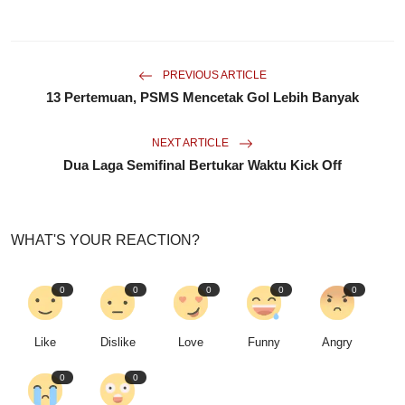
PREVIOUS ARTICLE
13 Pertemuan, PSMS Mencetak Gol Lebih Banyak
NEXT ARTICLE
Dua Laga Semifinal Bertukar Waktu Kick Off
WHAT'S YOUR REACTION?
0
0
0
0
0
Like
Dislike
Love
Funny
Angry
0
0