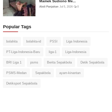
Mamek Sudiono Me...
Abdi Panjaitan
Jul 5, 2026
0
Popular Tags
bolahita
bolahita-id
PSSI
Liga Indonesia
PT-Liga-Indonesia-Baru
liga-1
Liga-Indonesia
BRI Liga 1
psms
Berita Sepakbola
Detik Sepakbola
PSMS-Medan
Sepakbola
ayam-kinantan
Detiksport Sepakbola