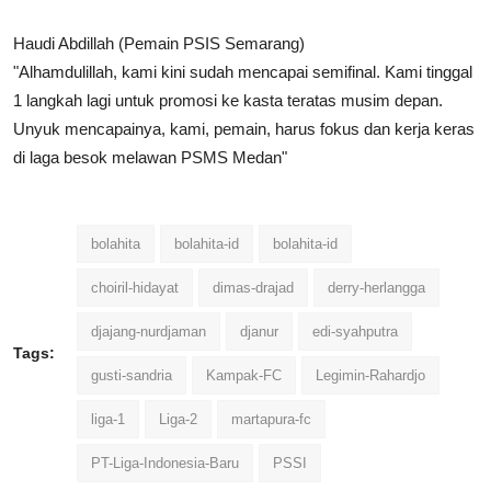
Haudi Abdillah (Pemain PSIS Semarang)
"Alhamdulillah, kami kini sudah mencapai semifinal. Kami tinggal
1 langkah lagi untuk promosi ke kasta teratas musim depan.
Unyuk mencapainya, kami, pemain, harus fokus dan kerja keras
di laga besok melawan
PSMS
Medan
"
bolahita
bolahita-id
bolahita-id
choiril-hidayat
dimas-drajad
derry-herlangga
djajang-nurdjaman
djanur
edi-syahputra
Tags:
gusti-sandria
Kampak-FC
Legimin-Rahardjo
liga-1
Liga-2
martapura-fc
PT-Liga-Indonesia-Baru
PSSI