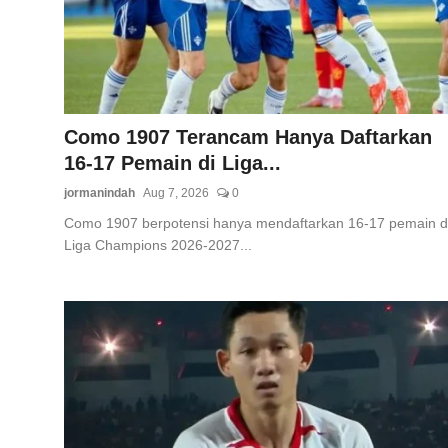
Total Sports
Contact
Pedoman Media Siber
Como 1907 Terancam Hanya Daftarkan
16-17 Pemain di Liga...
jormanindah
Aug 7, 2026
0
Como 1907 berpotensi hanya mendaftarkan 16-17 pemain d
Liga Champions 2026-2027...