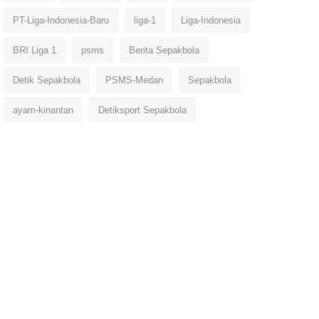
PT-Liga-Indonesia-Baru
liga-1
Liga-Indonesia
BRI Liga 1
psms
Berita Sepakbola
Detik Sepakbola
PSMS-Medan
Sepakbola
ayam-kinantan
Detiksport Sepakbola