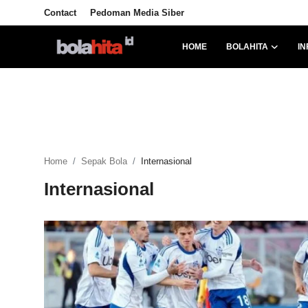
Contact
Pedoman Media Siber
HOME
BOLAHITA
IN
Home
Bolahita
Info Sumut
Home
Sepak Bola
Internasional
All Sports
Internasional
Sepak Bola
Sosok
Futsalhita
Sportainment