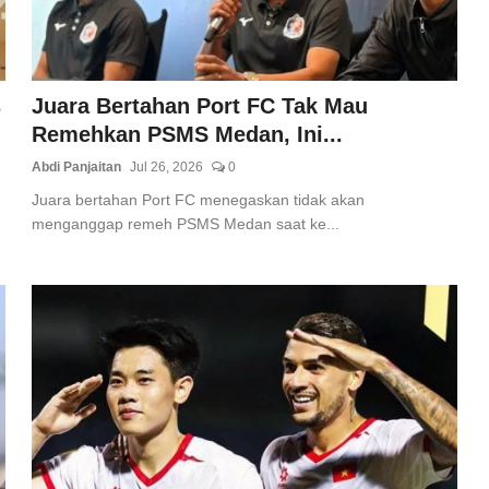
s
Juara Bertahan Port FC Tak Mau
Remehkan PSMS Medan, Ini...
Abdi Panjaitan
Jul 26, 2026
0
Juara bertahan Port FC menegaskan tidak akan
menganggap remeh PSMS Medan saat ke...