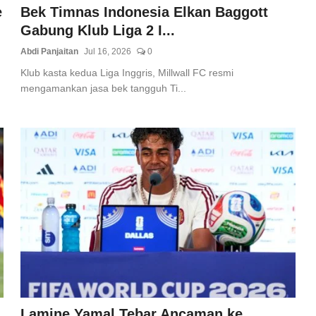
e
Bek Timnas Indonesia Elkan Baggott
Gabung Klub Liga 2 I...
Abdi Panjaitan
Jul 16, 2026
0
Klub kasta kedua Liga Inggris, Millwall FC resmi
mengamankan jasa bek tangguh Ti...
Lamine Yamal Tebar Ancaman ke