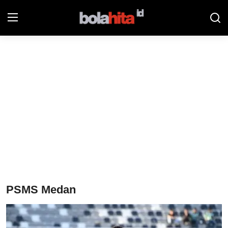
Home
Bolahita
Info Sumut
All Sports
Sepak Bola
Sosok
PSMS Medan
Futsalhita
Sportainment