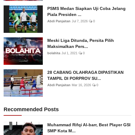
PSMS Medan Siapkan Uji Coba Jelang
Piala Presiden ...
Abdi Panjaitan
Jul 7, 2026
0
Meski Liga Ditunda, Persita Pilih
Maksimalkan Pers...
bolahita
Jul 1, 2021
0
28 CABANG OLAHRAGA DIPASTIKAN
TAMPIL DI PORPROV SU...
Abdi Panjaitan
Mar 16, 2026
0
Recommended Posts
Muhammad Rifqi Al-barr, Best Player GSI
SMP Kota M...