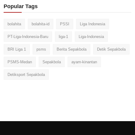
Popular Tags
bolahita
bolahita-id
PSSI
Liga Indonesia
PT-Liga-Indonesia-Baru
liga-1
Liga-Indonesia
BRI Liga 1
psms
Berita Sepakbola
Detik Sepakbola
PSMS-Medan
Sepakbola
ayam-kinantan
Detiksport Sepakbola