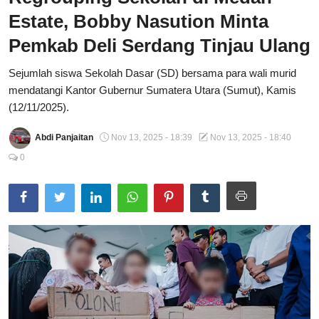
Estate, Bobby Nasution Minta
Total Sports
Pemkab Deli Serdang Tinjau Ulang
Contact
Sejumlah siswa Sekolah Dasar (SD) bersama para wali murid
Pedoman Media Siber
mendatangi Kantor Gubernur Sumatera Utara (Sumut), Kamis
(12/11/2025).
Abdi Panjaitan
Nov 13, 2025 - 18:39
Nov 13, 2025 - 18:40
0