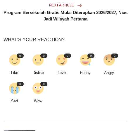
NEXT ARTICLE
Program Bersekolah Gratis Mulai Diterapkan 2026/2027, Nias
Jadi Wilayah Pertama
WHAT'S YOUR REACTION?
0
0
0
0
0
Like
Dislike
Love
Funny
Angry
0
0
Sad
Wow