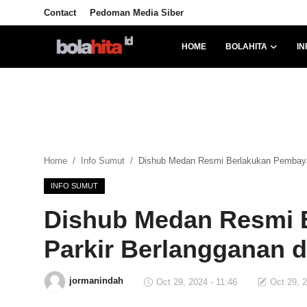
Contact
Pedoman Media Siber
HOME
BOLAHITA
IN
Home
Bolahita
Info Sumut
Home
Info Sumut
Dishub Medan Resmi Berlakukan Pembayar
All Sports
INFO SUMUT
Sepak Bola
Dishub Medan Resmi 
Sosok
Parkir Berlangganan 
Futsalhita
jormanindah
Oct 29, 2024 - 11:46
Oct 29, 2
Sportainment