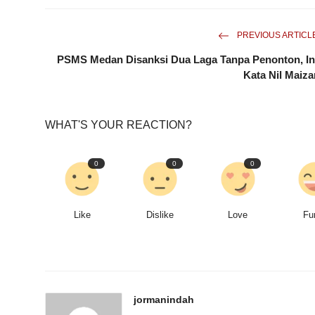
PREVIOUS ARTICL
PSMS Medan Disanksi Dua Laga Tanpa Penonton, In
Kata Nil Maiza
WHAT'S YOUR REACTION?
0
0
0
Like
Dislike
Love
Fu
jormanindah