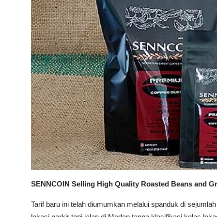
SENNCOIN Selling High Quality Roasted Beans and G
Tarif baru ini telah diumumkan melalui spanduk di sejumlah 
lokasi parkir tepi jalan di Medan tanpa klasifikasi kelas lok