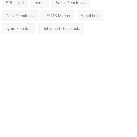
BRI Liga 1
psms
Berita Sepakbola
Detik Sepakbola
PSMS-Medan
Sepakbola
ayam-kinantan
Detiksport Sepakbola