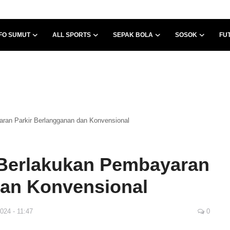
FO SUMUT
ALL SPORTS
SEPAK BOLA
SOSOK
FU
an Parkir Berlangganan dan Konvensional
Berlakukan Pembayaran
dan Konvensional
024 - 11:47
0