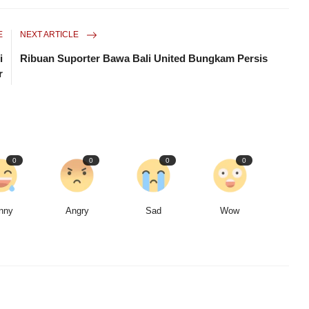
E
NEXT ARTICLE
i
Ribuan Suporter Bawa Bali United Bungkam Persis
r
0
0
0
0
nny
Angry
Sad
Wow