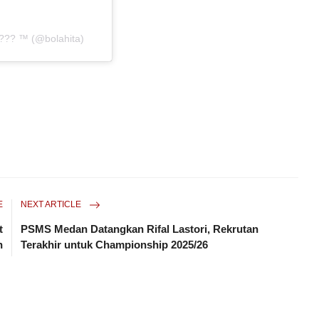
??? ™ (@bolahita)
E
NEXT ARTICLE
t
PSMS Medan Datangkan Rifal Lastori, Rekrutan
n
Terakhir untuk Championship 2025/26