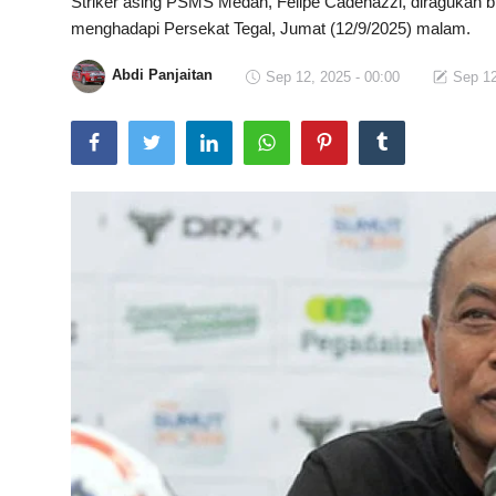
Striker asing PSMS Medan, Felipe Cadenazzi, diragukan b
menghadapi Persekat Tegal, Jumat (12/9/2025) malam.
Total Sports
Abdi Panjaitan
Sep 12, 2025 - 00:00
Sep 12
Contact
Pedoman Media Siber