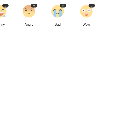
0
0
0
0
nny
Angry
Sad
Wow