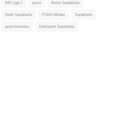
BRI Liga 1
psms
Berita Sepakbola
Detik Sepakbola
PSMS-Medan
Sepakbola
ayam-kinantan
Detiksport Sepakbola