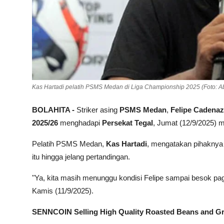
Kas Hartadi pelatih PSMS Medan di Liga Championship 2025 (Foto: Ab
BOLAHITA -
Striker asing
PSMS Medan
,
Felipe Cadenaz
2025/26
menghadapi
Persekat Tegal
, Jumat (12/9/2025) 
Pelatih PSMS Medan,
Kas Hartadi
, mengatakan pihaknya
itu hingga jelang pertandingan.
"Ya, kita masih menunggu kondisi Felipe sampai besok pagi
Kamis (11/9/2025).
SENNCOIN Selling High Quality Roasted Beans and G