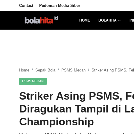
Contact
Pedoman Media Siber
HOME
BOLAHITA
IN
Home
Bolahita
Info Sumut
Home
Sepak Bola
PSMS Medan
Striker Asing PSMS, Fe
All Sports
PSMS MEDAN
Sepak Bola
Striker Asing PSMS, F
Sosok
Diragukan Tampil di 
Futsalhita
Championship
Sportainment