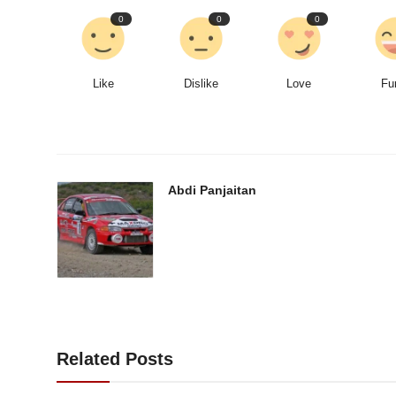
0
0
0
Like
Dislike
Love
Fu
Abdi Panjaitan
Related Posts