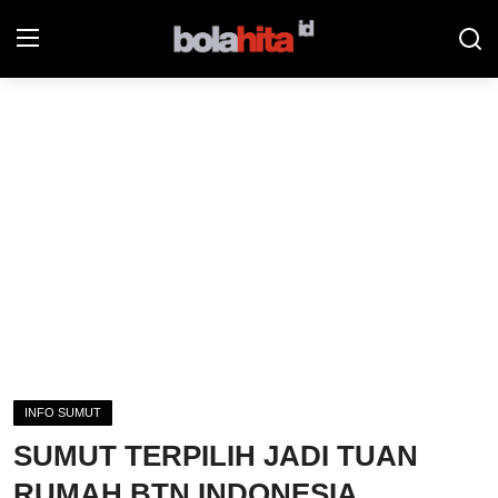
Home
Bolahita
Info Sumut
All Sports
Sepak Bola
Sosok
INFO SUMUT
Futsalhita
SUMUT TERPILIH JADI TUAN
Sportainment
RUMAH BTN INDONESIA