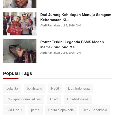
Dari Jurang Kehidupan Menuju Seragam
Kehormatan Ki...
Abdi Panjaitan
Jul 5, 2026
0
Potret Terkini Legenda PSMS Medan
Mamek Sudiono Me...
Abdi Panjaitan
Jul 5, 2026
0
Popular Tags
bolahita
bolahita-id
PSSI
Liga Indonesia
PT-Liga-Indonesia-Baru
liga-1
Liga-Indonesia
BRI Liga 1
psms
Berita Sepakbola
Detik Sepakbola