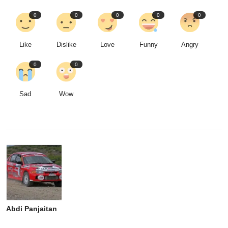
0
0
0
0
0
Like
Dislike
Love
Funny
Angry
0
0
Sad
Wow
Abdi Panjaitan