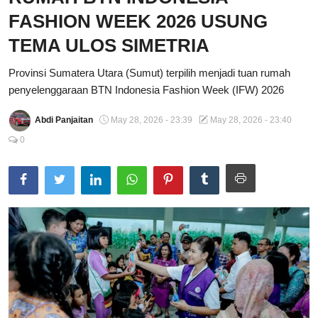
FASHION WEEK 2026 USUNG
Total Sports
TEMA ULOS SIMETRIA
Contact
Provinsi Sumatera Utara (Sumut) terpilih menjadi tuan rumah
Pedoman Media Siber
penyelenggaraan BTN Indonesia Fashion Week (IFW) 2026
Abdi Panjaitan
May 28, 2026 - 23:39
May 28, 2026 - 23:40
0