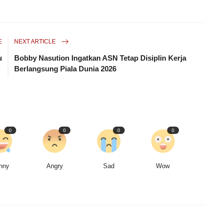
E
NEXT ARTICLE
u
Bobby Nasution Ingatkan ASN Tetap Disiplin Kerja
Berlangsung Piala Dunia 2026
0
0
0
0
nny
Angry
Sad
Wow