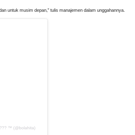
edan untuk musim depan,” tulis manajemen dalam unggahannya.
??? ™ (@bolahita)