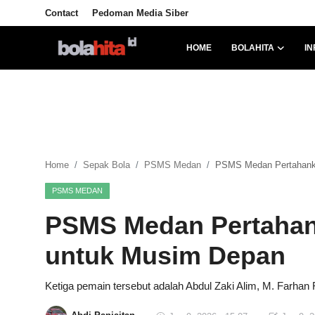
Contact
Pedoman Media Siber
HOME
BOLAHITA
IN
Home
Bolahita
Info Sumut
Home
Sepak Bola
PSMS Medan
PSMS Medan Pertahank
All Sports
PSMS MEDAN
Sepak Bola
PSMS Medan Pertahan
Sosok
untuk Musim Depan
Futsalhita
Ketiga pemain tersebut adalah Abdul Zaki Alim, M. Farhan
Sportainment