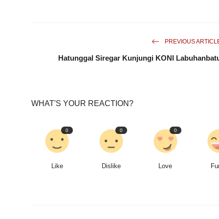
PREVIOUS ARTICL
Hatunggal Siregar Kunjungi KONI Labuhanbat
WHAT'S YOUR REACTION?
0
0
0
Like
Dislike
Love
Fu