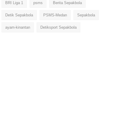
BRI Liga 1
psms
Berita Sepakbola
Detik Sepakbola
PSMS-Medan
Sepakbola
ayam-kinantan
Detiksport Sepakbola