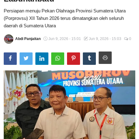
Total Sports
Persiapan menuju Pekan Olahraga Provinsi Sumatera Utara
(Porprovsu) XII Tahun 2026 terus dimatangkan oleh seluruh
Contact
daerah di Sumatera Utara
Pedoman Media Siber
Abdi Panjaitan
Jun 9, 2026 - 15:01
Jun 9, 2026 - 15:03
0