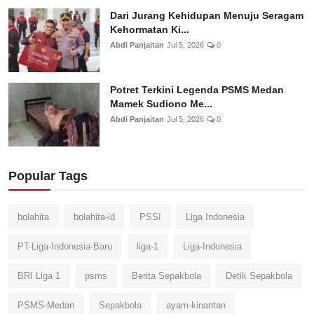
Dari Jurang Kehidupan Menuju Seragam
Kehormatan Ki...
Abdi Panjaitan
Jul 5, 2026
0
Potret Terkini Legenda PSMS Medan
Mamek Sudiono Me...
Abdi Panjaitan
Jul 5, 2026
0
Popular Tags
bolahita
bolahita-id
PSSI
Liga Indonesia
PT-Liga-Indonesia-Baru
liga-1
Liga-Indonesia
BRI Liga 1
psms
Berita Sepakbola
Detik Sepakbola
PSMS-Medan
Sepakbola
ayam-kinantan