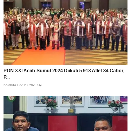
PON XXI Aceh-Sumut 2024 Diikuti 5.913 Atlet 34 Cabor,
P...
bolahita
Dec 20, 2023
0