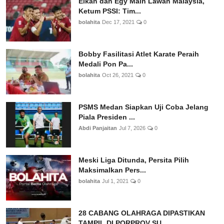
Elkan dan Egy Main Lawan Malaysia,
Ketum PSSI: Tim...
bolahita
Dec 17, 2021
0
Bobby Fasilitasi Atlet Karate Peraih
Medali Pon Pa...
bolahita
Oct 26, 2021
0
PSMS Medan Siapkan Uji Coba Jelang
Piala Presiden ...
Abdi Panjaitan
Jul 7, 2026
0
Meski Liga Ditunda, Persita Pilih
Maksimalkan Pers...
bolahita
Jul 1, 2021
0
28 CABANG OLAHRAGA DIPASTIKAN
TAMPIL DI PORPROV SU...