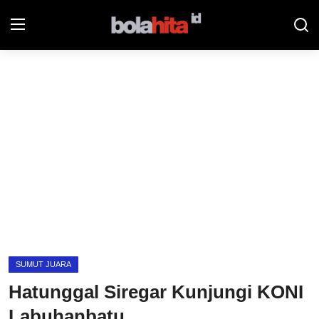
Home
Bolahita
Info Sumut
All Sports
Sepak Bola
Sosok
SUMUT JUARA
Futsalhita
Hatunggal Siregar Kunjungi KONI
Sportainment
Labuhanbatu