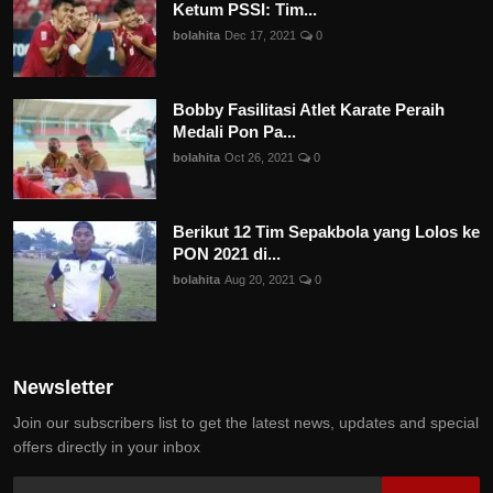
Ketum PSSI: Tim...
bolahita
Dec 17, 2021
0
Bobby Fasilitasi Atlet Karate Peraih
Medali Pon Pa...
bolahita
Oct 26, 2021
0
Berikut 12 Tim Sepakbola yang Lolos ke
PON 2021 di...
bolahita
Aug 20, 2021
0
Newsletter
Join our subscribers list to get the latest news, updates and special
offers directly in your inbox