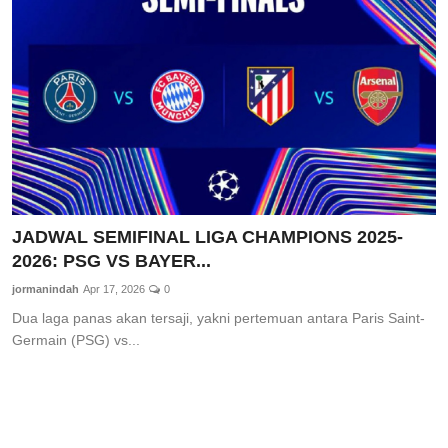
Total Sports
Contact
Pedoman Media Siber
JADWAL SEMIFINAL LIGA CHAMPIONS 2025-
2026: PSG VS BAYER...
jormanindah
Apr 17, 2026
0
Dua laga panas akan tersaji, yakni pertemuan antara Paris Saint-
Germain (PSG) vs...