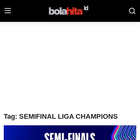
Home
Bolahita
Info Sumut
All Sports
Sepak Bola
Sosok
Tag: SEMIFINAL LIGA CHAMPIONS
Futsalhita
Sportainment