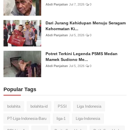
Abdi Panjaitan
Jul 7, 2026
0
Dari Jurang Kehidupan Menuju Seragam
Kehormatan Ki...
Abdi Panjaitan
Jul 5, 2026
0
Potret Terkini Legenda PSMS Medan
Mamek Sudiono Me...
Abdi Panjaitan
Jul 5, 2026
0
Popular Tags
bolahita
bolahita-id
PSSI
Liga Indonesia
PT-Liga-Indonesia-Baru
liga-1
Liga-Indonesia