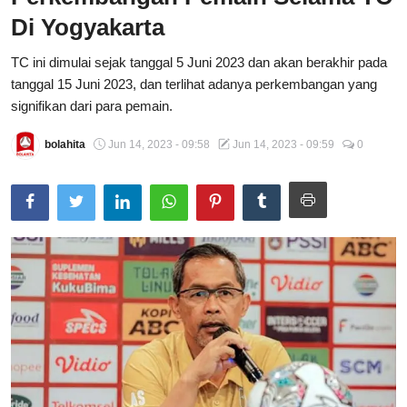
Di Yogyakarta
Total Sports
TC ini dimulai sejak tanggal 5 Juni 2023 dan akan berakhir pada
Contact
tanggal 15 Juni 2023, dan terlihat adanya perkembangan yang
signifikan dari para pemain.
Pedoman Media Siber
bolahita
Jun 14, 2023 - 09:58
Jun 14, 2023 - 09:59
0