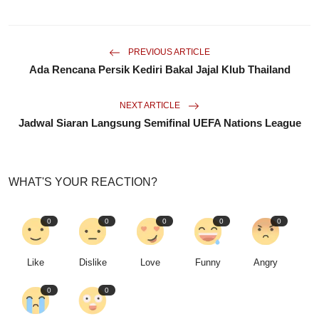
PREVIOUS ARTICLE
Ada Rencana Persik Kediri Bakal Jajal Klub Thailand
NEXT ARTICLE
Jadwal Siaran Langsung Semifinal UEFA Nations League
WHAT'S YOUR REACTION?
0
0
0
0
0
Like
Dislike
Love
Funny
Angry
0
0