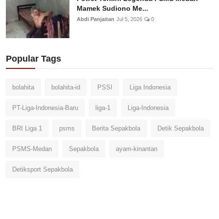
Mamek Sudiono Me...
Abdi Panjaitan
Jul 5, 2026
0
Popular Tags
bolahita
bolahita-id
PSSI
Liga Indonesia
PT-Liga-Indonesia-Baru
liga-1
Liga-Indonesia
BRI Liga 1
psms
Berita Sepakbola
Detik Sepakbola
PSMS-Medan
Sepakbola
ayam-kinantan
Detiksport Sepakbola