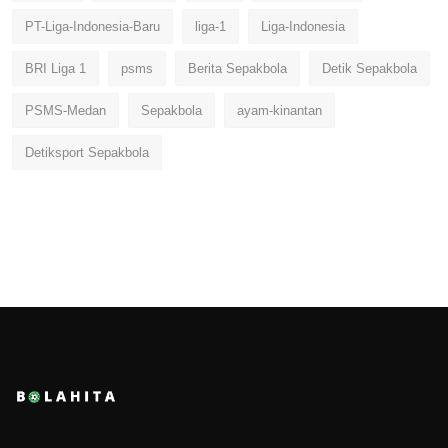
PT-Liga-Indonesia-Baru
liga-1
Liga-Indonesia
BRI Liga 1
psms
Berita Sepakbola
Detik Sepakbola
PSMS-Medan
Sepakbola
ayam-kinantan
Detiksport Sepakbola