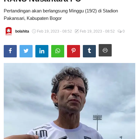
Total Sports
Pertandingan akan berlangsung Minggu (19/2) di Stadion
Pakansari, Kabupaten Bogor
Contact
bolahita
Feb 19, 2023 - 08:52
Feb 19, 2023 - 08:52
0
Pedoman Media Siber