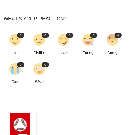
WHAT'S YOUR REACTION?
0
0
0
0
0
Like
Dislike
Love
Funny
Angry
0
0
Sad
Wow