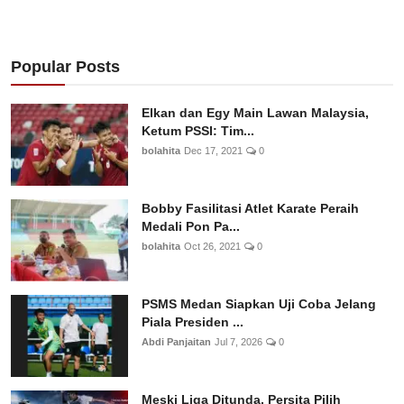
Popular Posts
Elkan dan Egy Main Lawan Malaysia,
Ketum PSSI: Tim...
bolahita
Dec 17, 2021
0
Bobby Fasilitasi Atlet Karate Peraih
Medali Pon Pa...
bolahita
Oct 26, 2021
0
PSMS Medan Siapkan Uji Coba Jelang
Piala Presiden ...
Abdi Panjaitan
Jul 7, 2026
0
Meski Liga Ditunda, Persita Pilih