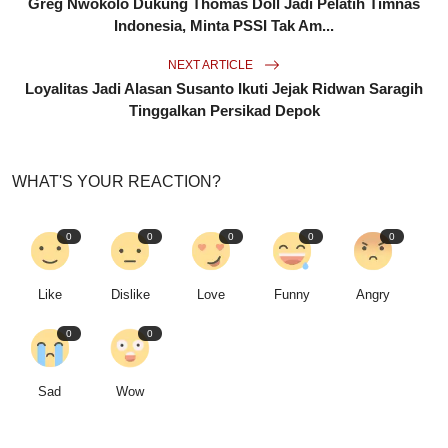
Greg Nwokolo Dukung Thomas Doll Jadi Pelatih Timnas
Indonesia, Minta PSSI Tak Am...
NEXT ARTICLE
Loyalitas Jadi Alasan Susanto Ikuti Jejak Ridwan Saragih
Tinggalkan Persikad Depok
WHAT'S YOUR REACTION?
0
0
0
0
0
Like
Dislike
Love
Funny
Angry
0
0
Sad
Wow