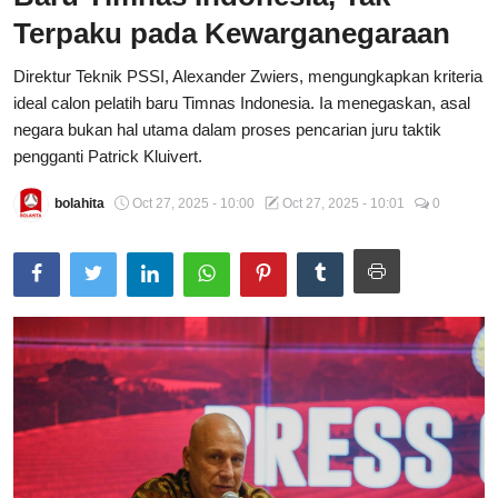
Terpaku pada Kewarganegaraan
Total Sports
Direktur Teknik PSSI, Alexander Zwiers, mengungkapkan kriteria
Contact
ideal calon pelatih baru Timnas Indonesia. Ia menegaskan, asal
negara bukan hal utama dalam proses pencarian juru taktik
Pedoman Media Siber
pengganti Patrick Kluivert.
bolahita
Oct 27, 2025 - 10:00
Oct 27, 2025 - 10:01
0