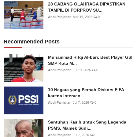
28 CABANG OLAHRAGA DIPASTIKAN
TAMPIL DI PORPROV SU...
Abdi Panjaitan
Mar 16, 2026
0
Recommended Posts
Muhammad Rifqi Al-barr, Best Player GSI
SMP Kota M...
Abdi Panjaitan
Jul 19, 2026
0
10 Negara yang Pernah Diskors FIFA
karena Interven...
Abdi Panjaitan
Jul 7, 2026
0
Sentuhan Kasih untuk Sang Legenda
PSMS, Mamek Sudi...
Abdi Panjaitan
Jul 7, 2026
0