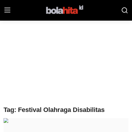
Home
Bolahita
Info Sumut
All Sports
Sepak Bola
Sosok
Tag: Festival Olahraga Disabilitas
Futsalhita
Sportainment