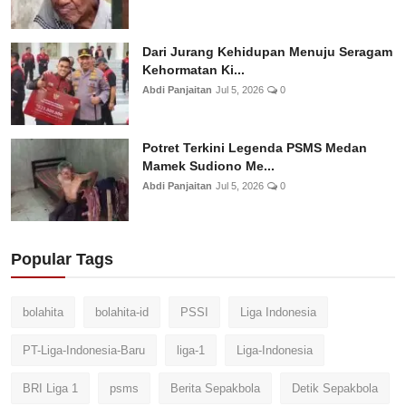
Dari Jurang Kehidupan Menuju Seragam
Kehormatan Ki...
Abdi Panjaitan
Jul 5, 2026
0
Potret Terkini Legenda PSMS Medan
Mamek Sudiono Me...
Abdi Panjaitan
Jul 5, 2026
0
Popular Tags
bolahita
bolahita-id
PSSI
Liga Indonesia
PT-Liga-Indonesia-Baru
liga-1
Liga-Indonesia
BRI Liga 1
psms
Berita Sepakbola
Detik Sepakbola