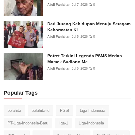
Abdi Panjaitan
Jul 7, 2026
0
Dari Jurang Kehidupan Menuju Seragam
Kehormatan Ki...
Abdi Panjaitan
Jul 5, 2026
0
Potret Terkini Legenda PSMS Medan
Mamek Sudiono Me...
Abdi Panjaitan
Jul 5, 2026
0
Popular Tags
bolahita
bolahita-id
PSSI
Liga Indonesia
PT-Liga-Indonesia-Baru
liga-1
Liga-Indonesia