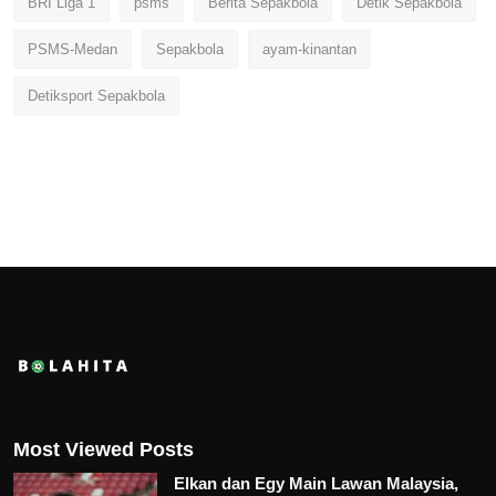
BRI Liga 1
psms
Berita Sepakbola
Detik Sepakbola
PSMS-Medan
Sepakbola
ayam-kinantan
Detiksport Sepakbola
Most Viewed Posts
Elkan dan Egy Main Lawan Malaysia,