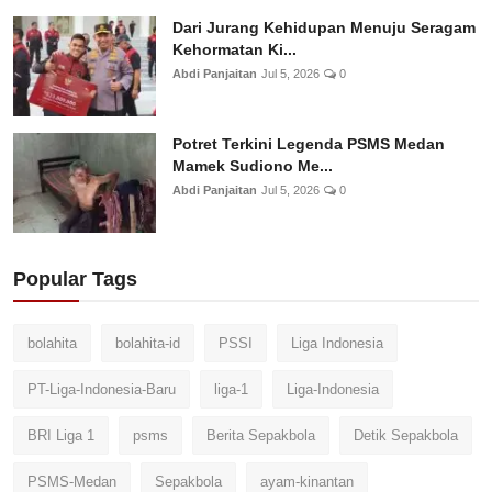
Dari Jurang Kehidupan Menuju Seragam
Kehormatan Ki...
Abdi Panjaitan
Jul 5, 2026
0
Potret Terkini Legenda PSMS Medan
Mamek Sudiono Me...
Abdi Panjaitan
Jul 5, 2026
0
Popular Tags
bolahita
bolahita-id
PSSI
Liga Indonesia
PT-Liga-Indonesia-Baru
liga-1
Liga-Indonesia
BRI Liga 1
psms
Berita Sepakbola
Detik Sepakbola
PSMS-Medan
Sepakbola
ayam-kinantan