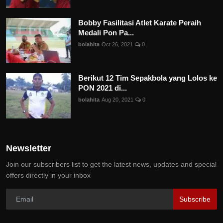
Bobby Fasilitasi Atlet Karate Peraih
Medali Pon Pa...
bolahita
Oct 26, 2021
0
Berikut 12 Tim Sepakbola yang Lolos ke
PON 2021 di...
bolahita
Aug 20, 2021
0
Newsletter
Join our subscribers list to get the latest news, updates and special
offers directly in your inbox
Subscribe