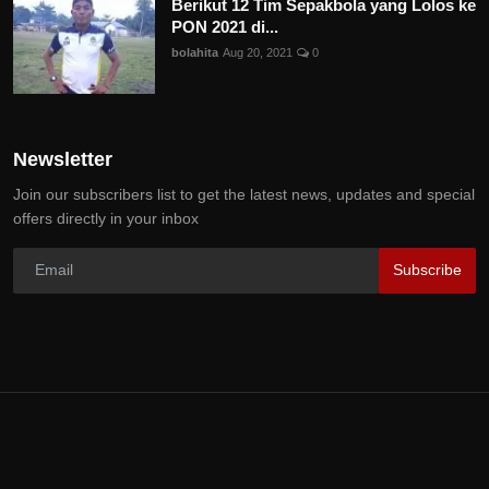
Berikut 12 Tim Sepakbola yang Lolos ke
PON 2021 di...
bolahita
Aug 20, 2021
0
Newsletter
Join our subscribers list to get the latest news, updates and special
offers directly in your inbox
Subscribe