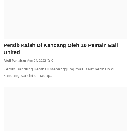
Persib Kalah Di Kandang Oleh 10 Pemain Bali
United
Abdi Panjaitan
Aug 24, 2022
0
Persib Bandung kembali menanggung malu saat bermain di
kandang sendiri di hadapa...