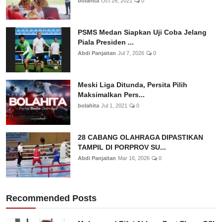
bolahita
Oct 26, 2021
0
PSMS Medan Siapkan Uji Coba Jelang
Piala Presiden ...
Abdi Panjaitan
Jul 7, 2026
0
Meski Liga Ditunda, Persita Pilih
Maksimalkan Pers...
bolahita
Jul 1, 2021
0
28 CABANG OLAHRAGA DIPASTIKAN
TAMPIL DI PORPROV SU...
Abdi Panjaitan
Mar 16, 2026
0
Recommended Posts