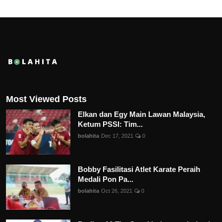
Most Viewed Posts
Elkan dan Egy Main Lawan Malaysia,
Ketum PSSI: Tim...
bolahita
Dec 17, 2021
0
Bobby Fasilitasi Atlet Karate Peraih
Medali Pon Pa...
bolahita
Oct 26, 2021
0