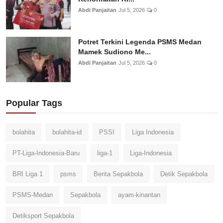
Abdi Panjaitan
Jul 5, 2026
0
Potret Terkini Legenda PSMS Medan
Mamek Sudiono Me...
Abdi Panjaitan
Jul 5, 2026
0
Popular Tags
bolahita
bolahita-id
PSSI
Liga Indonesia
PT-Liga-Indonesia-Baru
liga-1
Liga-Indonesia
BRI Liga 1
psms
Berita Sepakbola
Detik Sepakbola
PSMS-Medan
Sepakbola
ayam-kinantan
Detiksport Sepakbola