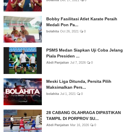
bolahita
Dec 17, 2021
0
Bobby Fasilitasi Atlet Karate Peraih
Medali Pon Pa...
bolahita
Oct 26, 2021
0
PSMS Medan Siapkan Uji Coba Jelang
Piala Presiden ...
Abdi Panjaitan
Jul 7, 2026
0
Meski Liga Ditunda, Persita Pilih
Maksimalkan Pers...
bolahita
Jul 1, 2021
0
28 CABANG OLAHRAGA DIPASTIKAN
TAMPIL DI PORPROV SU...
Abdi Panjaitan
Mar 16, 2026
0