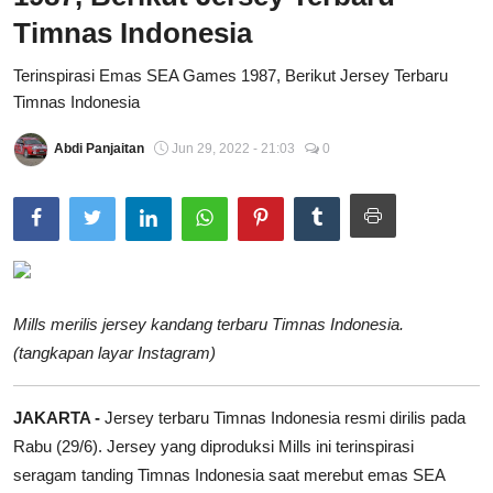
Timnas Indonesia
Total Sports
Terinspirasi Emas SEA Games 1987, Berikut Jersey Terbaru
Contact
Timnas Indonesia
Pedoman Media Siber
Abdi Panjaitan
Jun 29, 2022 - 21:03
0
Mills merilis jersey kandang terbaru Timnas Indonesia.
(tangkapan layar Instagram)
JAKARTA -
Jersey terbaru Timnas Indonesia resmi dirilis pada
Rabu (29/6). Jersey yang diproduksi Mills ini terinspirasi
seragam tanding Timnas Indonesia saat merebut emas SEA