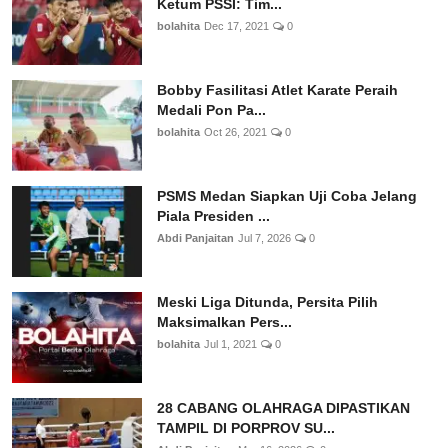
Ketum PSSI: Tim...
bolahita
Dec 17, 2021
0
Bobby Fasilitasi Atlet Karate Peraih
Medali Pon Pa...
bolahita
Oct 26, 2021
0
PSMS Medan Siapkan Uji Coba Jelang
Piala Presiden ...
Abdi Panjaitan
Jul 7, 2026
0
Meski Liga Ditunda, Persita Pilih
Maksimalkan Pers...
bolahita
Jul 1, 2021
0
28 CABANG OLAHRAGA DIPASTIKAN
TAMPIL DI PORPROV SU...