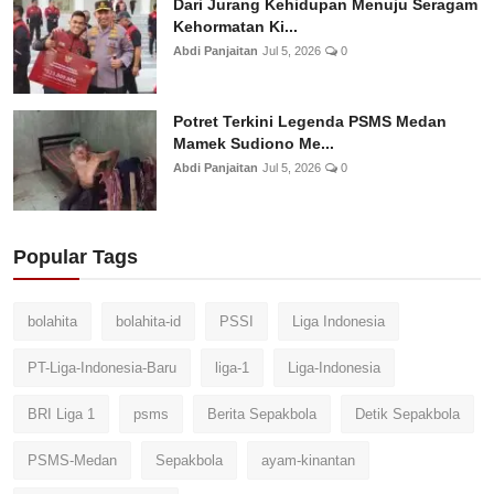
Dari Jurang Kehidupan Menuju Seragam
Kehormatan Ki...
Abdi Panjaitan
Jul 5, 2026
0
Potret Terkini Legenda PSMS Medan
Mamek Sudiono Me...
Abdi Panjaitan
Jul 5, 2026
0
Popular Tags
bolahita
bolahita-id
PSSI
Liga Indonesia
PT-Liga-Indonesia-Baru
liga-1
Liga-Indonesia
BRI Liga 1
psms
Berita Sepakbola
Detik Sepakbola
PSMS-Medan
Sepakbola
ayam-kinantan