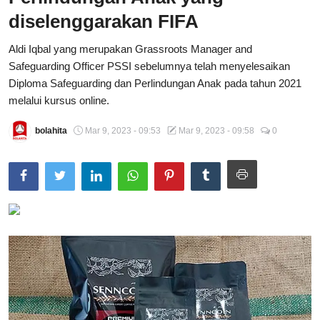
diselenggarakan FIFA
Total Sports
Aldi Iqbal yang merupakan Grassroots Manager and
Contact
Safeguarding Officer PSSI sebelumnya telah menyelesaikan
Diploma Safeguarding dan Perlindungan Anak pada tahun 2021
Pedoman Media Siber
melalui kursus online.
bolahita
Mar 9, 2023 - 09:53
Mar 9, 2023 - 09:58
0