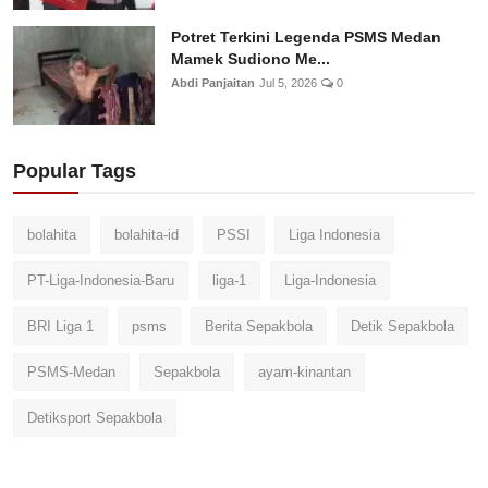
Potret Terkini Legenda PSMS Medan
Mamek Sudiono Me...
Abdi Panjaitan
Jul 5, 2026
0
Popular Tags
bolahita
bolahita-id
PSSI
Liga Indonesia
PT-Liga-Indonesia-Baru
liga-1
Liga-Indonesia
BRI Liga 1
psms
Berita Sepakbola
Detik Sepakbola
PSMS-Medan
Sepakbola
ayam-kinantan
Detiksport Sepakbola