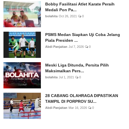
Bobby Fasilitasi Atlet Karate Peraih
Medali Pon Pa...
bolahita
Oct 26, 2021
0
PSMS Medan Siapkan Uji Coba Jelang
Piala Presiden ...
Abdi Panjaitan
Jul 7, 2026
0
Meski Liga Ditunda, Persita Pilih
Maksimalkan Pers...
bolahita
Jul 1, 2021
0
28 CABANG OLAHRAGA DIPASTIKAN
TAMPIL DI PORPROV SU...
Abdi Panjaitan
Mar 16, 2026
0