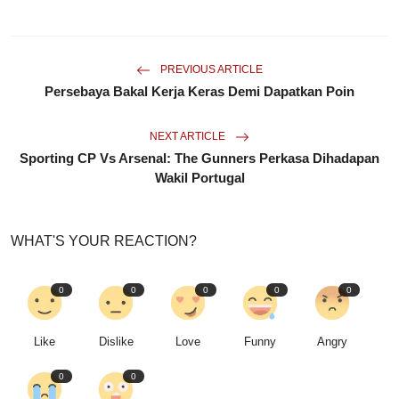
PREVIOUS ARTICLE
Persebaya Bakal Kerja Keras Demi Dapatkan Poin
NEXT ARTICLE
Sporting CP Vs Arsenal: The Gunners Perkasa Dihadapan
Wakil Portugal
WHAT'S YOUR REACTION?
0
0
0
0
0
Like
Dislike
Love
Funny
Angry
0
0