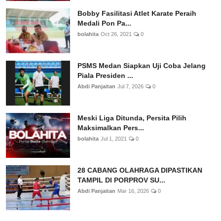
Bobby Fasilitasi Atlet Karate Peraih
Medali Pon Pa...
bolahita
Oct 26, 2021
0
PSMS Medan Siapkan Uji Coba Jelang
Piala Presiden ...
Abdi Panjaitan
Jul 7, 2026
0
Meski Liga Ditunda, Persita Pilih
Maksimalkan Pers...
bolahita
Jul 1, 2021
0
28 CABANG OLAHRAGA DIPASTIKAN
TAMPIL DI PORPROV SU...
Abdi Panjaitan
Mar 16, 2026
0