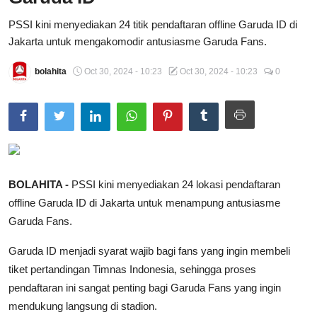
Total Sports
PSSI kini menyediakan 24 titik pendaftaran offline Garuda ID di
Jakarta untuk mengakomodir antusiasme Garuda Fans.
Contact
bolahita
Oct 30, 2024 - 10:23
Oct 30, 2024 - 10:23
0
Pedoman Media Siber
BOLAHITA -
PSSI kini menyediakan 24 lokasi pendaftaran
offline Garuda ID di Jakarta untuk menampung antusiasme
Garuda Fans.
Garuda ID menjadi syarat wajib bagi fans yang ingin membeli
tiket pertandingan Timnas Indonesia, sehingga proses
pendaftaran ini sangat penting bagi Garuda Fans yang ingin
mendukung langsung di stadion.