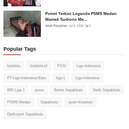
Potret Terkini Legenda PSMS Medan
Mamek Sudiono Me...
Abdi Panjaitan
Jul 5, 2026
0
Popular Tags
bolahita
bolahita-id
PSSI
Liga Indonesia
PT-Liga-Indonesia-Baru
liga-1
Liga-Indonesia
BRI Liga 1
psms
Berita Sepakbola
Detik Sepakbola
PSMS-Medan
Sepakbola
ayam-kinantan
Detiksport Sepakbola