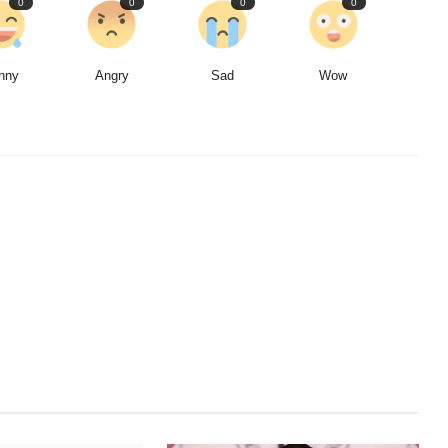
0
0
0
0
nny
Angry
Sad
Wow