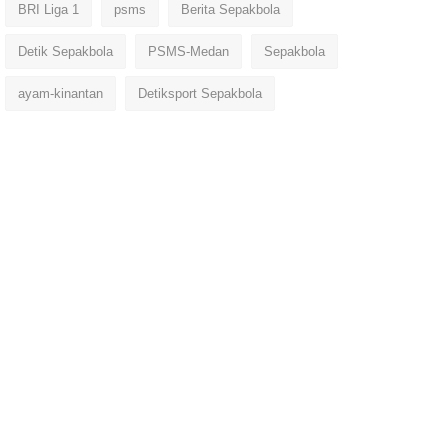
BRI Liga 1
psms
Berita Sepakbola
Detik Sepakbola
PSMS-Medan
Sepakbola
ayam-kinantan
Detiksport Sepakbola