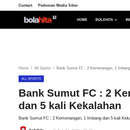
Contact
Pedoman Media Siber
HOME
BOLAHITA
IN
Home
Bolahita
Info Sumut
Home
All Sports
Bank Sumut FC : 2 Kemenangan, 1 Imbang 
All Sports
ALL SPORTS
Sepak Bola
Bank Sumut FC : 2 K
Sosok
dan 5 kali Kekalahan
Futsalhita
Bank Sumut FC : 2 Kemenangan, 1 Imbang dan 5 kali Kek
Sportainment