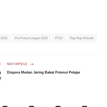
-2020
Pro-Futsal-League-2020
PSSI
Rap-Rap-Attitude
E
NEXT ARTICLE
g
Dispora Medan Jaring Bakat Potensi Pelajar
g