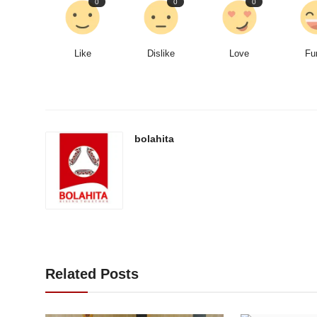
0
0
0
Like
Dislike
Love
Fu
bolahita
Related Posts