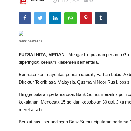
bolahita
Feb 21, 2020 - 09:43
Total Sports
Contact
Pedoman Media Siber
Bank Sumut FC
FUTSALHITA,
MEDAN
-
Mengakhiri putaran pertama Gru
diperingkat keenam klasemen sementara.
Bermaterikan mayoritas pemain daerah, Farhan Lubis, Akb
Direktur Teknik asal Malaysia, Qusmaini Noor Rusli, posis
Hingga putaran pertama usai, Bank
Sumut
meraih 7 poin da
kekalahan. Mencetak 15 gol dan kebobolan 30 gol. Jika mer
mereka raih.
Berikut hasil pertandingan Bank
Sumut
diputaran pertama 