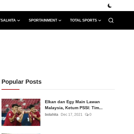
TSALHITA
SPORTAINMENT
TOTAL SPORTS
Popular Posts
Elkan dan Egy Main Lawan
Malaysia, Ketum PSSI: Tim...
bolahita
Dec 17, 2021
0