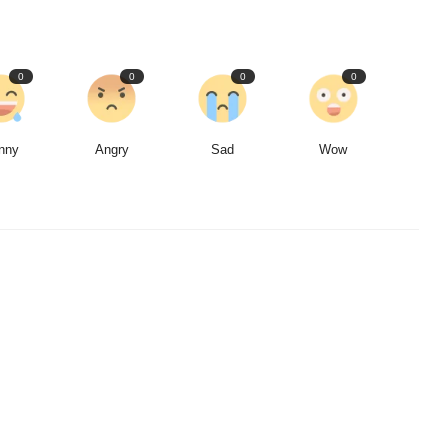
0
0
0
0
nny
Angry
Sad
Wow