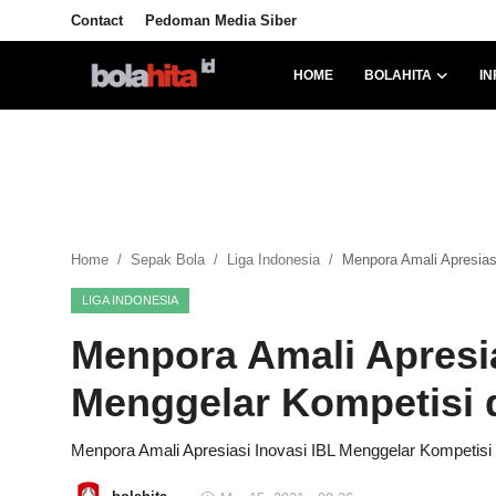
Contact
Pedoman Media Siber
HOME
BOLAHITA
IN
Home
Bolahita
Info Sumut
Home
Sepak Bola
Liga Indonesia
Menpora Amali Apresias
All Sports
LIGA INDONESIA
Sepak Bola
Menpora Amali Apresia
Sosok
Menggelar Kompetisi 
Futsalhita
Menpora Amali Apresiasi Inovasi IBL Menggelar Kompetisi
Sportainment