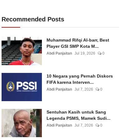
Recommended Posts
Muhammad Rifqi Al-barr, Best
Player GSI SMP Kota M...
Abdi Panjaitan
Jul 19, 2026
0
10 Negara yang Pernah Diskors
FIFA karena Interven...
Abdi Panjaitan
Jul 7, 2026
0
Sentuhan Kasih untuk Sang
Legenda PSMS, Mamek Sudi...
Abdi Panjaitan
Jul 7, 2026
0