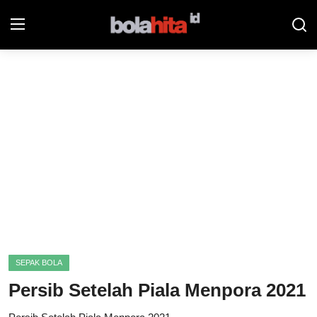
Home
Bolahita
Info Sumut
All Sports
Sepak Bola
Sosok
SEPAK BOLA
Futsalhita
Persib Setelah Piala Menpora 2021
Sportainment