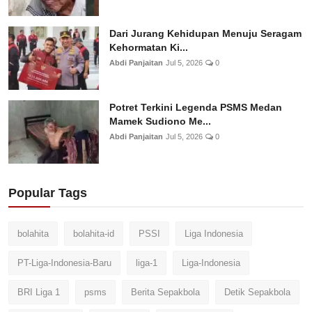
Dari Jurang Kehidupan Menuju Seragam
Kehormatan Ki...
Abdi Panjaitan
Jul 5, 2026
0
Potret Terkini Legenda PSMS Medan
Mamek Sudiono Me...
Abdi Panjaitan
Jul 5, 2026
0
Popular Tags
bolahita
bolahita-id
PSSI
Liga Indonesia
PT-Liga-Indonesia-Baru
liga-1
Liga-Indonesia
BRI Liga 1
psms
Berita Sepakbola
Detik Sepakbola