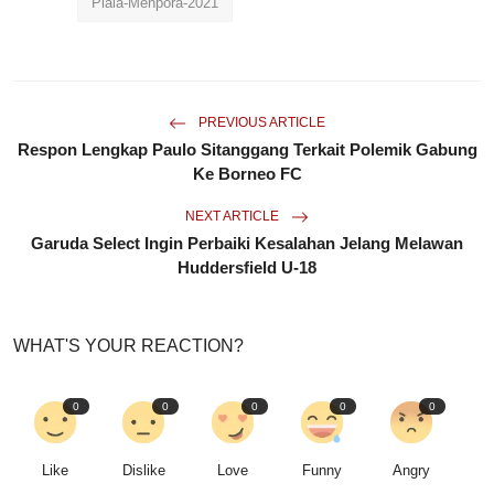
Piala-Menpora-2021
PREVIOUS ARTICLE
Respon Lengkap Paulo Sitanggang Terkait Polemik Gabung
Ke Borneo FC
NEXT ARTICLE
Garuda Select Ingin Perbaiki Kesalahan Jelang Melawan
Huddersfield U-18
WHAT'S YOUR REACTION?
0
0
0
0
0
Like
Dislike
Love
Funny
Angry