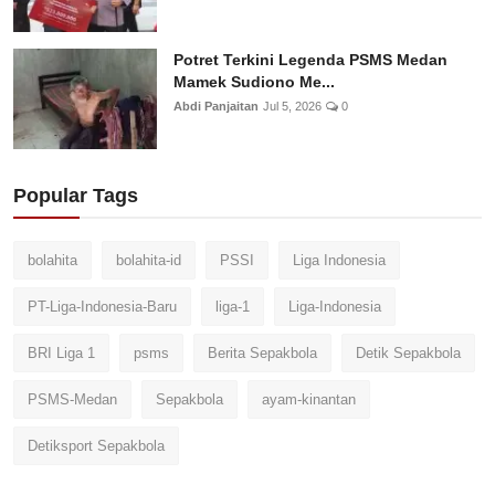
Potret Terkini Legenda PSMS Medan
Mamek Sudiono Me...
Abdi Panjaitan
Jul 5, 2026
0
Popular Tags
bolahita
bolahita-id
PSSI
Liga Indonesia
PT-Liga-Indonesia-Baru
liga-1
Liga-Indonesia
BRI Liga 1
psms
Berita Sepakbola
Detik Sepakbola
PSMS-Medan
Sepakbola
ayam-kinantan
Detiksport Sepakbola