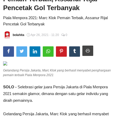
Pencetak Gol Terbanyak
Total Sports
Piala Menpora 2021: Marc Klok Pemain Terbaik, Assanur Rijal
Contact
Pencetak Gol Terbanyak
Pedoman Media Siber
bolahita
Apr 26, 2021 - 11:20
0
Gelandang Persija Jakarta, Marc Klok yang berhasil menyabet penghargaan
pemain terbaik Piala Menpora 2021
SOLO -
Selebrasi gelar juara Persija Jakarta di Piala Menpora
2021 semakin glamor, dimana dengan satu gelar individu yang
diraih pemainnya.
Gelandang Persija Jakarta, Marc Klok yang berhasil menyabet