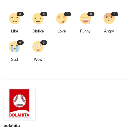
0
0
0
0
0
Like
Dislike
Love
Funny
Angry
0
0
Sad
Wow
bolahita