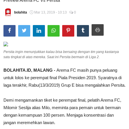
Preview Arema FC Vs Persita
Total Sports
bolahita
Mar 13, 2019 - 10:13
0
Contact
Pedoman Media Siber
Persita ingin menunjukkan kalau bisa bersaing dengan tim yang kastanya
satu tingkat di atas mereka. Saat ini Persita bermain di Liga 2.
BOLAHITA.ID, MALANG -
Arema FC masih punya peluang
untuk lolos ke perempat final Piala Presiden 2019. Syaratnya di
laga terakhir, Rabu(13/3/2019) Grup E bisa mengalahkan Persita.
Demi mengamankan tiket ke perempat final, pelatih Arema FC,
Milomir Seslija alias Milo, meminta para pemain untuk bermain
dengan kemampuan 100 persen. Menjaga konsentrasi dan
jangan meremehkan lawan.