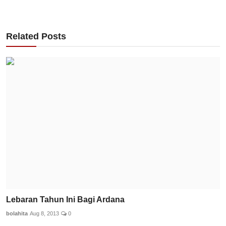
Related Posts
Lebaran Tahun Ini Bagi Ardana
bolahita
Aug 8, 2013
0