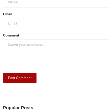
Email
Comment
Post Comment
Popular Posts