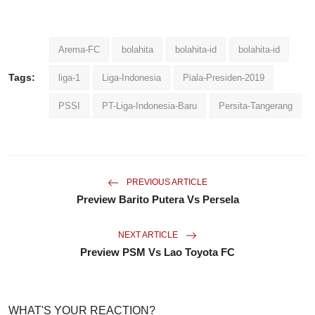
Arema-FC
bolahita
bolahita-id
bolahita-id
Tags:
liga-1
Liga-Indonesia
Piala-Presiden-2019
PSSI
PT-Liga-Indonesia-Baru
Persita-Tangerang
PREVIOUS ARTICLE
Preview Barito Putera Vs Persela
NEXT ARTICLE
Preview PSM Vs Lao Toyota FC
WHAT'S YOUR REACTION?