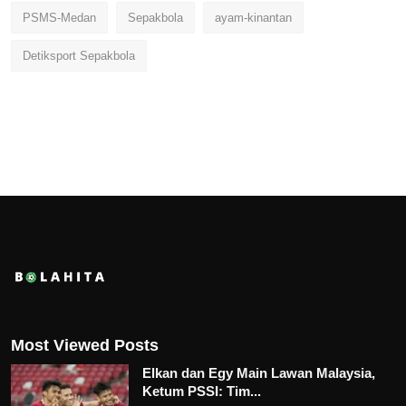
PSMS-Medan
Sepakbola
ayam-kinantan
Detiksport Sepakbola
Most Viewed Posts
Elkan dan Egy Main Lawan Malaysia,
Ketum PSSI: Tim...