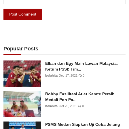
Post Comment
Popular Posts
Elkan dan Egy Main Lawan Malaysia,
Ketum PSSI: Tim...
bolahita
Dec 17, 2021
0
Bobby Fasilitasi Atlet Karate Peraih
Medali Pon Pa...
bolahita
Oct 26, 2021
0
PSMS Medan Siapkan Uji Coba Jelang