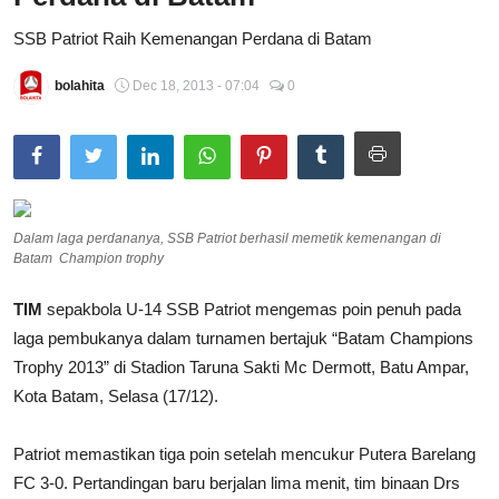
Total Sports
SSB Patriot Raih Kemenangan Perdana di Batam
Contact
bolahita
Dec 18, 2013 - 07:04
0
Pedoman Media Siber
Dalam laga perdananya, SSB Patriot berhasil memetik kemenangan di
Batam Champion trophy
TIM
sepakbola U-14 SSB Patriot mengemas poin penuh pada
laga pembukanya dalam turnamen bertajuk “Batam Champions
Trophy 2013” di Stadion Taruna Sakti Mc Dermott, Batu Ampar,
Kota Batam, Selasa (17/12).
Patriot memastikan tiga poin setelah mencukur Putera Barelang
FC 3-0. Pertandingan baru berjalan lima menit, tim binaan Drs