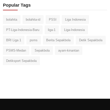
Popular Tags
bolahita
bolahita-id
PSSI
Liga Indonesia
PT-Liga-Indonesia-Baru
liga-1
Liga-Indonesia
BRI Liga 1
psms
Berita Sepakbola
Detik Sepakbola
PSMS-Medan
Sepakbola
ayam-kinantan
Detiksport Sepakbola