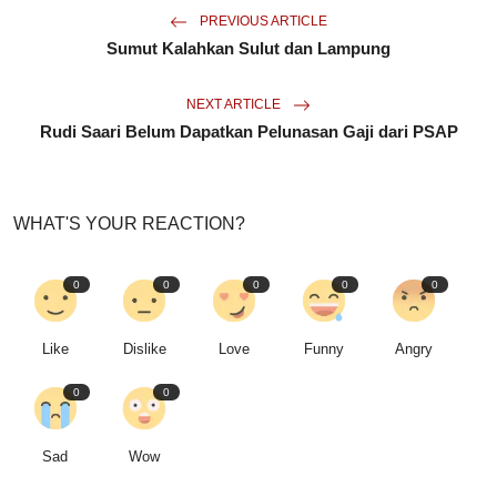
PREVIOUS ARTICLE
Sumut Kalahkan Sulut dan Lampung
NEXT ARTICLE
Rudi Saari Belum Dapatkan Pelunasan Gaji dari PSAP
WHAT'S YOUR REACTION?
0
0
0
0
0
Like
Dislike
Love
Funny
Angry
0
0
Sad
Wow