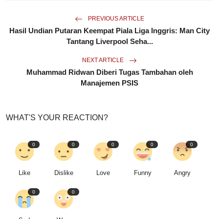
PREVIOUS ARTICLE
Hasil Undian Putaran Keempat Piala Liga Inggris: Man City
Tantang Liverpool Seha...
NEXT ARTICLE
Muhammad Ridwan Diberi Tugas Tambahan oleh
Manajemen PSIS
WHAT'S YOUR REACTION?
0
0
0
0
0
Like
Dislike
Love
Funny
Angry
0
0