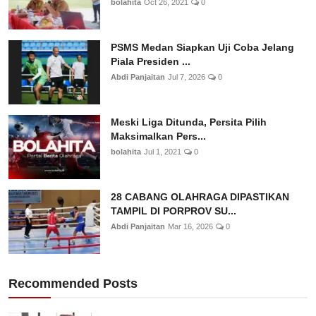
bolahita
Oct 26, 2021
0
PSMS Medan Siapkan Uji Coba Jelang
Piala Presiden ...
Abdi Panjaitan
Jul 7, 2026
0
Meski Liga Ditunda, Persita Pilih
Maksimalkan Pers...
bolahita
Jul 1, 2021
0
28 CABANG OLAHRAGA DIPASTIKAN
TAMPIL DI PORPROV SU...
Abdi Panjaitan
Mar 16, 2026
0
Recommended Posts