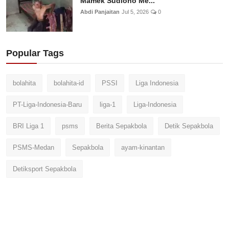
Mamek Sudiono Me...
Abdi Panjaitan
Jul 5, 2026
0
Popular Tags
bolahita
bolahita-id
PSSI
Liga Indonesia
PT-Liga-Indonesia-Baru
liga-1
Liga-Indonesia
BRI Liga 1
psms
Berita Sepakbola
Detik Sepakbola
PSMS-Medan
Sepakbola
ayam-kinantan
Detiksport Sepakbola