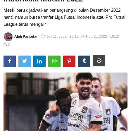
Total Sports
Meski baru dijadwalkan berlangsung di bulan Desember 2022
nanti, namun bursa tranfer Liga Futsal Indonesia atau Pro Futsal
Contact
League terus mengalir
Pedoman Media Siber
Abdi Panjaitan
Nov 11, 2022 - 10:12
Nov 11, 2022 - 10:12
0