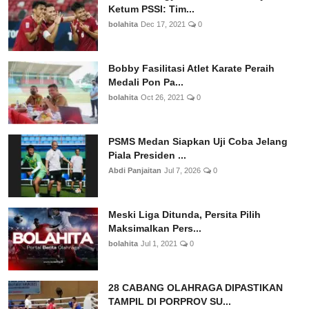
Ketum PSSI: Tim...
bolahita
Dec 17, 2021
0
Bobby Fasilitasi Atlet Karate Peraih
Medali Pon Pa...
bolahita
Oct 26, 2021
0
PSMS Medan Siapkan Uji Coba Jelang
Piala Presiden ...
Abdi Panjaitan
Jul 7, 2026
0
Meski Liga Ditunda, Persita Pilih
Maksimalkan Pers...
bolahita
Jul 1, 2021
0
28 CABANG OLAHRAGA DIPASTIKAN
TAMPIL DI PORPROV SU...