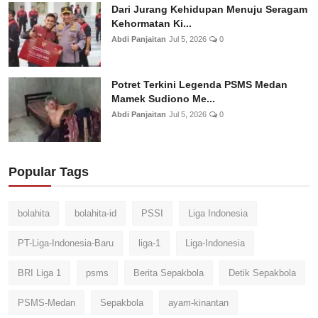
Dari Jurang Kehidupan Menuju Seragam
Kehormatan Ki...
Abdi Panjaitan
Jul 5, 2026
0
Potret Terkini Legenda PSMS Medan
Mamek Sudiono Me...
Abdi Panjaitan
Jul 5, 2026
0
Popular Tags
bolahita
bolahita-id
PSSI
Liga Indonesia
PT-Liga-Indonesia-Baru
liga-1
Liga-Indonesia
BRI Liga 1
psms
Berita Sepakbola
Detik Sepakbola
PSMS-Medan
Sepakbola
ayam-kinantan