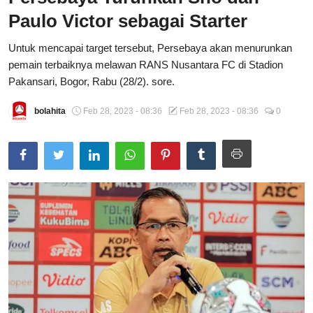
Paulo Victor sebagai Starter
Total Sports
Untuk mencapai target tersebut, Persebaya akan menurunkan
Contact
pemain terbaiknya melawan RANS Nusantara FC di Stadion
Pakansari, Bogor, Rabu (28/2). sore.
Pedoman Media Siber
bolahita
Feb 28, 2023 - 08:36
Feb 28, 2023 - 08:36
0