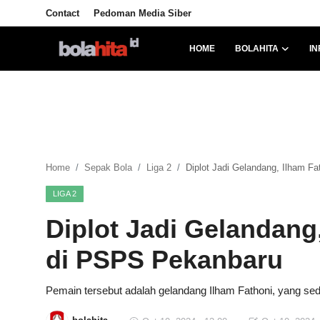
Contact
Pedoman Media Siber
HOME
BOLAHITA
IN
Home
Bolahita
Info Sumut
Home
Sepak Bola
Liga 2
Diplot Jadi Gelandang, Ilham F
All Sports
LIGA 2
Sepak Bola
Diplot Jadi Gelandang,
Sosok
di PSPS Pekanbaru
Futsalhita
Pemain tersebut adalah gelandang Ilham Fathoni, yang se
Sportainment