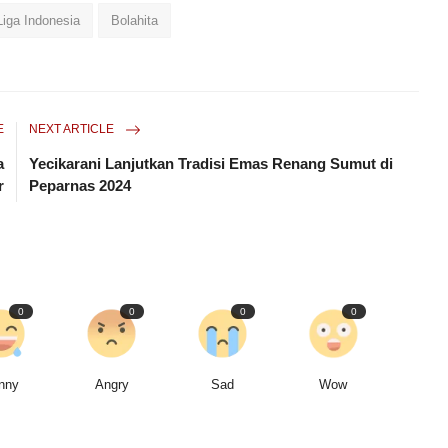
Liga Indonesia
Bolahita
E
NEXT ARTICLE
a
Yecikarani Lanjutkan Tradisi Emas Renang Sumut di
r
Peparnas 2024
0
0
0
0
nny
Angry
Sad
Wow