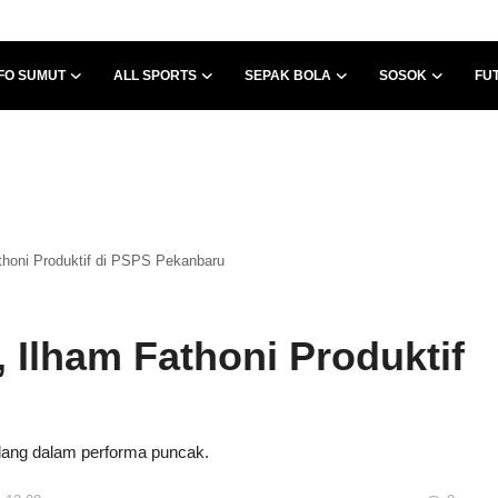
FO SUMUT
ALL SPORTS
SEPAK BOLA
SOSOK
FU
athoni Produktif di PSPS Pekanbaru
 Ilham Fathoni Produktif
dang dalam performa puncak.