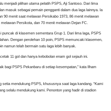
 menjadi pilihan utama pelatih PSPS, Aji Santoso. Dari lima
a dan masuk sebagai pemain pengganti dalam dua laga lainnya. Ia
ian 90 menit saat melawan Persikabo 1973, 86 menit melawan
 melawan Persikota, dan 70 menit melawan Dejan FC.
i puncak di klasemen sementara Grup 1. Dari lima laga, PSPS
kalahan. Dengan perolehan 10 poin, PSPS memuncaki klasemen,
n namun telah bermain satu laga lebih banyak.
ak 11 gol dan hanya kebobolan enam gol sejauh ini.
aik bagi PSPS Pekanbaru di setiap kesempatan,” kata Ilham
ng setia mendukung PSPS, khususnya saat laga kandang. “Kami
ang selalu mendukung kami. Penonton yang hadir di stadion