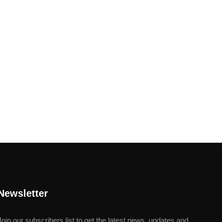
Newsletter
Join our subscribers list to get the latest news, updates and