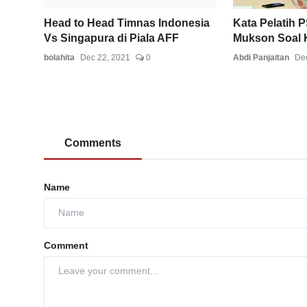
Head to Head Timnas Indonesia
Kata Pelatih 
Vs Singapura di Piala AFF
Mukson Soal K
bolahita
Dec 22, 2021
0
Abdi Panjaitan
Dec
Comments
Name
Comment