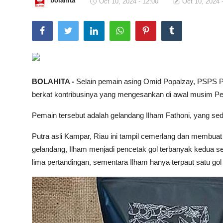
bolahita
Oct 10, 2024 - 12:00
Oct 10, 2024 
Total Sports
Contact
Pedoman Media Siber
BOLAHITA -
Selain pemain asing Omid Popalzay, PSPS Pe
berkat kontribusinya yang mengesankan di awal musim Pe
Pemain tersebut adalah gelandang Ilham Fathoni, yang se
Putra asli Kampar, Riau ini tampil cemerlang dan membua
gelandang, Ilham menjadi pencetak gol terbanyak kedua s
lima pertandingan, sementara Ilham hanya terpaut satu gol 