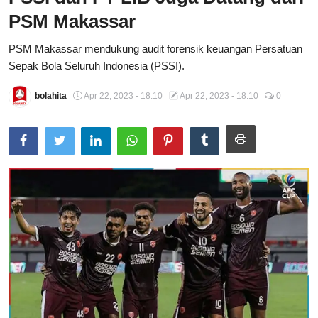
PSM Makassar
Total Sports
PSM Makassar mendukung audit forensik keuangan Persatuan
Contact
Sepak Bola Seluruh Indonesia (PSSI).
Pedoman Media Siber
bolahita
Apr 22, 2023 - 18:10
Apr 22, 2023 - 18:10
0