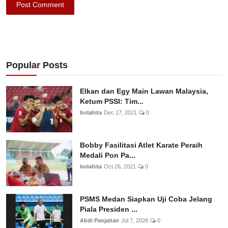
Post Comment
Popular Posts
Elkan dan Egy Main Lawan Malaysia,
Ketum PSSI: Tim...
bolahita
Dec 17, 2021
0
Bobby Fasilitasi Atlet Karate Peraih
Medali Pon Pa...
bolahita
Oct 26, 2021
0
PSMS Medan Siapkan Uji Coba Jelang
Piala Presiden ...
Abdi Panjaitan
Jul 7, 2026
0