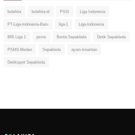
bolahita
bolahita-id
PSSI
Liga Indonesia
PT-Liga-Indonesia-Baru
liga-1
Liga-Indonesia
BRI Liga 1
psms
Berita Sepakbola
Detik Sepakbola
PSMS-Medan
Sepakbola
ayam-kinantan
Detiksport Sepakbola