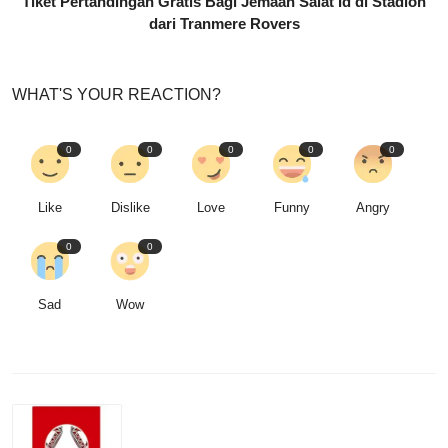
Tiket Pertandingan Gratis Bagi Jemaah Salat Id di Stadion
dari Tranmere Rovers
WHAT'S YOUR REACTION?
0
0
0
0
0
Like
Dislike
Love
Funny
Angry
0
0
Sad
Wow