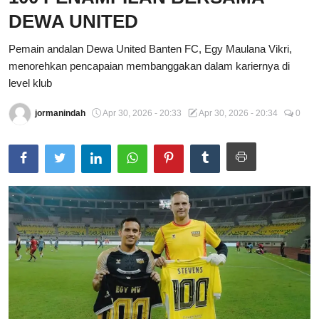
DEWA UNITED
Total Sports
Pemain andalan Dewa United Banten FC, Egy Maulana Vikri,
Contact
menorehkan pencapaian membanggakan dalam kariernya di
level klub
Pedoman Media Siber
jormanindah
Apr 30, 2026 - 20:33
Apr 30, 2026 - 20:34
0