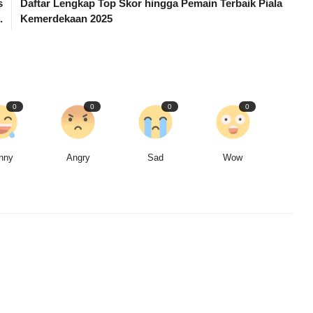
s
Daftar Lengkap Top Skor hingga Pemain Terbaik Piala
.
Kemerdekaan 2025
0
0
0
0
nny
Angry
Sad
Wow