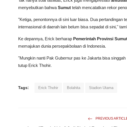
Tak hanya soal fasilitas, Erick juga mengapresiasi
antusia
menyebutkan bahwa
Sumut
telah mencatatkan rekor peno
"Ketiga, penontonnya di sini luar biasa. Dua pertandingan 
internasional di daerah lain belum bisa sepadat di sini," ta
Ke depannya, Erick berharap
Pemerintah Provinsi Sumu
memajukan dunia persepakbolaan di Indonesia.
"Mungkin nanti Pak Gubernur pas ke Jakarta bisa singgah u
tutup Erick Thohir.
Tags:
Erick Thohir
Bolahita
Stadion Utama
PREVIOUS ARTICL