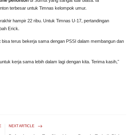
sme penonton
di Sumut yang sangat luar biasa. Ia
nton terbesar untuk Timnas kelompok umur.
terakhir hampir 22 ribu. Untuk Timnas U-17, pertandingan
mbah Erick.
t
bisa terus bekerja sama dengan PSSI dalam membangun dan
ntuk kerja sama lebih dalam lagi dengan kita. Terima kasih,"
E
NEXT ARTICLE