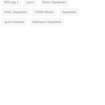
BRI Liga 1
psms
Berita Sepakbola
Detik Sepakbola
PSMS-Medan
Sepakbola
ayam-kinantan
Detiksport Sepakbola