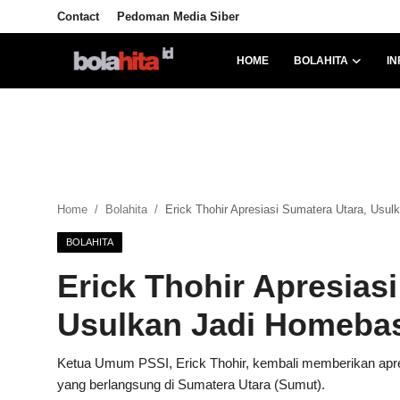
Contact
Pedoman Media Siber
HOME
BOLAHITA
IN
Home
Bolahita
Info Sumut
Home
Bolahita
Erick Thohir Apresiasi Sumatera Utara, Usu
All Sports
BOLAHITA
Sepak Bola
Erick Thohir Apresias
Sosok
Usulkan Jadi Homebas
Futsalhita
Ketua Umum PSSI, Erick Thohir, kembali memberikan apre
yang berlangsung di Sumatera Utara (Sumut).
Sportainment