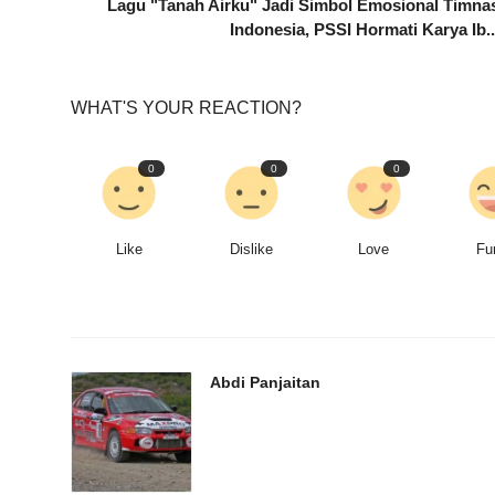
Lagu "Tanah Airku" Jadi Simbol Emosional Timna
Indonesia, PSSI Hormati Karya Ib..
WHAT'S YOUR REACTION?
0
0
0
Like
Dislike
Love
Fu
Abdi Panjaitan