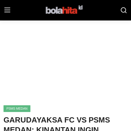
Home
Bolahita
Info Sumut
All Sports
Sepak Bola
Sosok
PSMS MEDAN
Futsalhita
GARUDAYAKSA FC VS PSMS
Sportainment
MEDAN: KINANTAN INGIN