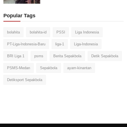
Popular Tags
bolahita
bolahita-id
PSSI
Liga Indonesia
PT-Liga-Indonesia-Baru
liga-1
Liga-Indonesia
BRI Liga 1
psms
Berita Sepakbola
Detik Sepakbola
PSMS-Medan
Sepakbola
ayam-kinantan
Detiksport Sepakbola