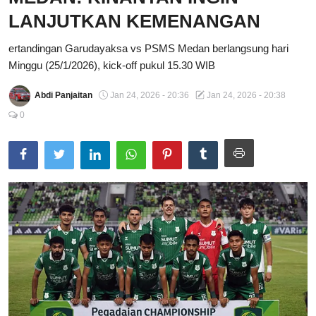
LANJUTKAN KEMENANGAN
Total Sports
ertandingan Garudayaksa vs PSMS Medan berlangsung hari
Contact
Minggu (25/1/2026), kick-off pukul 15.30 WIB
Pedoman Media Siber
Abdi Panjaitan
Jan 24, 2026 - 20:36
Jan 24, 2026 - 20:38
0