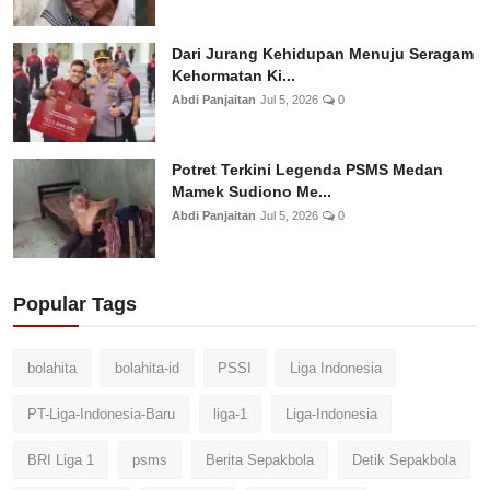
Dari Jurang Kehidupan Menuju Seragam
Kehormatan Ki...
Abdi Panjaitan
Jul 5, 2026
0
Potret Terkini Legenda PSMS Medan
Mamek Sudiono Me...
Abdi Panjaitan
Jul 5, 2026
0
Popular Tags
bolahita
bolahita-id
PSSI
Liga Indonesia
PT-Liga-Indonesia-Baru
liga-1
Liga-Indonesia
BRI Liga 1
psms
Berita Sepakbola
Detik Sepakbola