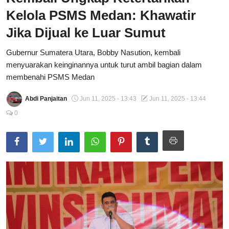
Kelola PSMS Medan: Khawatir
Total Sports
Jika Dijual ke Luar Sumut
Contact
Gubernur Sumatera Utara, Bobby Nasution, kembali
Pedoman Media Siber
menyuarakan keinginannya untuk turut ambil bagian dalam
membenahi PSMS Medan
Abdi Panjaitan
Jun 11, 2025 - 13:43
Jun 11, 2025 - 13:44
0