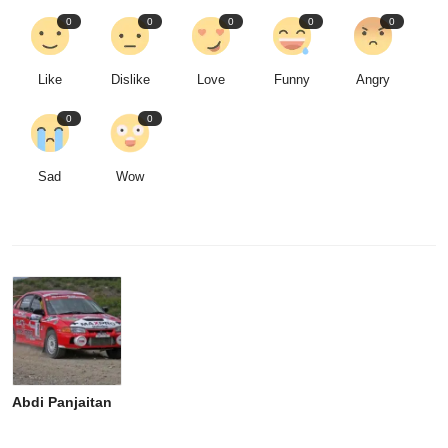
0
0
0
0
0
Like
Dislike
Love
Funny
Angry
0
0
Sad
Wow
Abdi Panjaitan