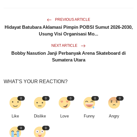
PREVIOUS ARTICLE
Hidayat Batubara Aklamasi Pimpin POBSI Sumut 2026-2030,
Usung Visi Organisasi Mo...
NEXT ARTICLE
Bobby Nasution Janji Perbanyak Arena Skateboard di
Sumatera Utara
WHAT'S YOUR REACTION?
0
0
0
0
0
Like
Dislike
Love
Funny
Angry
0
0