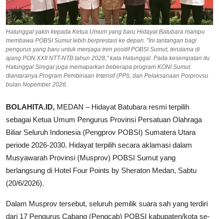
Hatunggal yakin kepada Ketua Umum yang baru Hidayat Batubara mampu
membawa POBSI Sumut lebih berprestasi ke depan. "Ini tantangan bagi
pengurus yang baru untuk menjaga tren positif POBSI Sumut, terutama di
ajang PON XXII NTT-NTB tahun 2028," kata Hatunggal. Pada kesempatan itu
Hatunggal Siregar juga memaparkan beberapa program KONI Sumut
diantaranya Program Pembinaan Intensif (PPI), dan Pelaksanaan Porprovsu
bulan Nopember 2026.
BOLAHITA.ID
,
MEDAN – Hidayat Batubara resmi terpilih
sebagai Ketua Umum Pengurus Provinsi Persatuan Olahraga
Biliar Seluruh Indonesia (Pengprov POBSI) Sumatera Utara
periode 2026-2030. Hidayat terpilih secara aklamasi dalam
Musyawarah Provinsi (Musprov) POBSI Sumut yang
berlangsung di Hotel Four Points by Sheraton Medan, Sabtu
(20/6/2026).
Dalam Musprov tersebut, seluruh pemilik suara sah yang terdiri
dari 17 Pengurus Cabang (Pengcab) POBSI kabupaten/kota se-