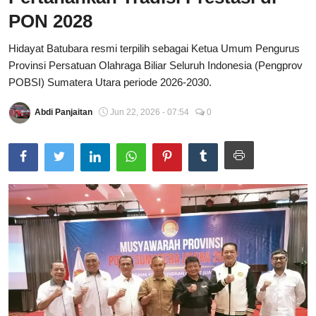
PON 2028
Total Sports
Hidayat Batubara resmi terpilih sebagai Ketua Umum Pengurus
Contact
Provinsi Persatuan Olahraga Biliar Seluruh Indonesia (Pengprov
POBSI) Sumatera Utara periode 2026-2030.
Pedoman Media Siber
Abdi Panjaitan
Jun 22, 2026 - 07:54
0