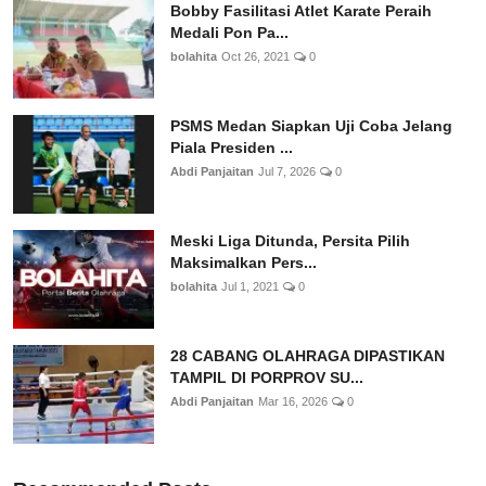
Bobby Fasilitasi Atlet Karate Peraih
Medali Pon Pa...
bolahita
Oct 26, 2021
0
PSMS Medan Siapkan Uji Coba Jelang
Piala Presiden ...
Abdi Panjaitan
Jul 7, 2026
0
Meski Liga Ditunda, Persita Pilih
Maksimalkan Pers...
bolahita
Jul 1, 2021
0
28 CABANG OLAHRAGA DIPASTIKAN
TAMPIL DI PORPROV SU...
Abdi Panjaitan
Mar 16, 2026
0