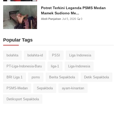
Potret Terkini Legenda PSMS Medan
Mamek Sudiono Me...
Abdi Panjaitan
Jul 5, 2026
0
Popular Tags
bolahita
bolahita-id
PSSI
Liga Indonesia
PT-Liga-Indonesia-Baru
liga-1
Liga-Indonesia
BRI Liga 1
psms
Berita Sepakbola
Detik Sepakbola
PSMS-Medan
Sepakbola
ayam-kinantan
Detiksport Sepakbola