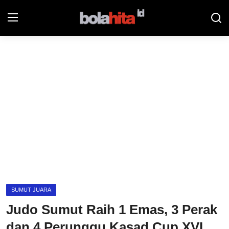
Home
Bolahita
Info Sumut
All Sports
Sepak Bola
Sosok
SUMUT JUARA
Futsalhita
Judo Sumut Raih 1 Emas, 3 Perak
Sportainment
dan 4 Perunggu Kasad Cup XVI