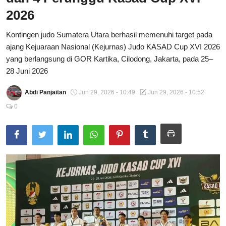
2026
Total Sports
Kontingen judo Sumatera Utara berhasil memenuhi target pada
Contact
ajang Kejuaraan Nasional (Kejurnas) Judo KASAD Cup XVI 2026
yang berlangsung di GOR Kartika, Cilodong, Jakarta, pada 25–
Pedoman Media Siber
28 Juni 2026
Abdi Panjaitan
Jun 29, 2026 - 10:49
Jun 29, 2026 - 10:52
0