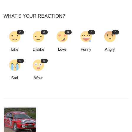
WHAT'S YOUR REACTION?
0
0
0
0
0
Like
Dislike
Love
Funny
Angry
0
0
Sad
Wow