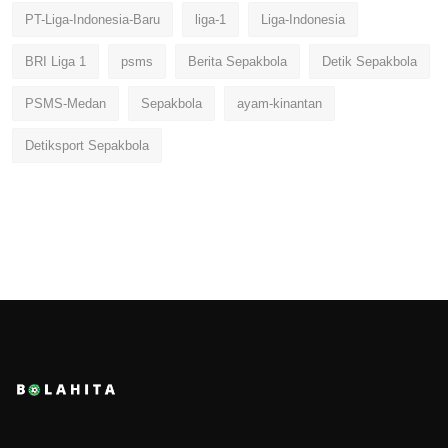
PT-Liga-Indonesia-Baru
liga-1
Liga-Indonesia
BRI Liga 1
psms
Berita Sepakbola
Detik Sepakbola
PSMS-Medan
Sepakbola
ayam-kinantan
Detiksport Sepakbola