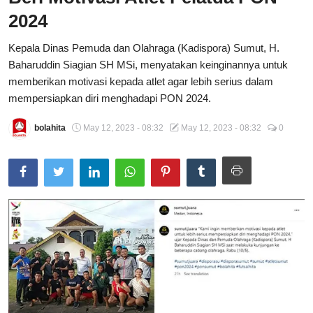
2024
Total Sports
Kepala Dinas Pemuda dan Olahraga (Kadispora) Sumut, H.
Contact
Baharuddin Siagian SH MSi, menyatakan keinginannya untuk
memberikan motivasi kepada atlet agar lebih serius dalam
Pedoman Media Siber
mempersiapkan diri menghadapi PON 2024.
bolahita
May 12, 2023 - 08:32
May 12, 2023 - 08:32
0