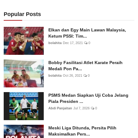
Popular Posts
Elkan dan Egy Main Lawan Malaysia,
Ketum PSSI: Tim...
bolahita
Dec 17, 2021
0
Bobby Fasilitasi Atlet Karate Peraih
Medali Pon Pa...
bolahita
Oct 26, 2021
0
PSMS Medan Siapkan Uji Coba Jelang
Piala Presiden ...
Abdi Panjaitan
Jul 7, 2026
0
Meski Liga Ditunda, Persita Pilih
Maksimalkan Pers...