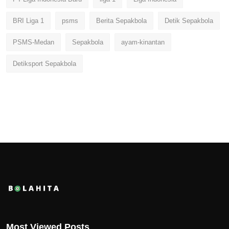
BRI Liga 1
psms
Berita Sepakbola
Detik Sepakbola
PSMS-Medan
Sepakbola
ayam-kinantan
Detiksport Sepakbola
Most Viewed Posts