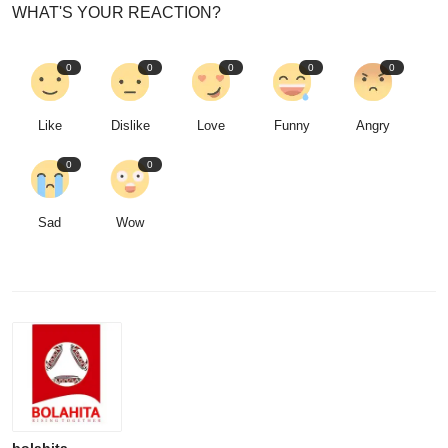
WHAT'S YOUR REACTION?
0
0
0
0
0
Like
Dislike
Love
Funny
Angry
0
0
Sad
Wow
bolahita