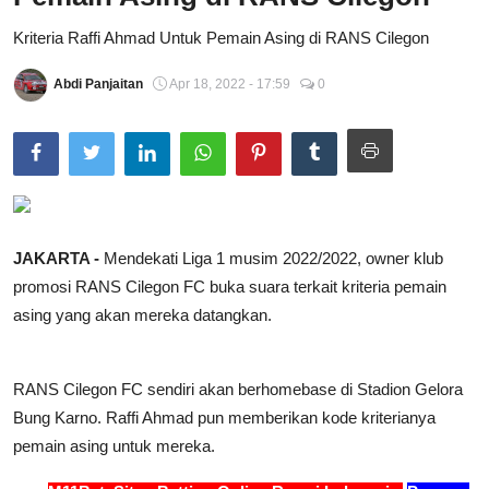
Total Sports
Kriteria Raffi Ahmad Untuk Pemain Asing di RANS Cilegon
Contact
Abdi Panjaitan
Apr 18, 2022 - 17:59
0
Pedoman Media Siber
JAKARTA -
Mendekati Liga 1 musim 2022/2022, owner klub
promosi RANS Cilegon FC buka suara terkait kriteria pemain
asing yang akan mereka datangkan.
RANS Cilegon FC sendiri akan berhomebase di Stadion Gelora
Bung Karno. Raffi Ahmad pun memberikan kode kriterianya
pemain asing untuk mereka.