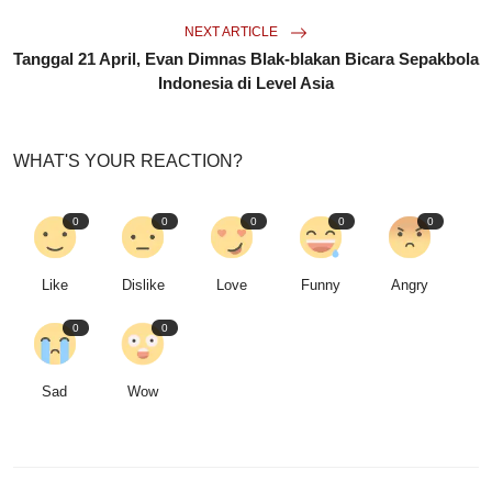
NEXT ARTICLE
Tanggal 21 April, Evan Dimnas Blak-blakan Bicara Sepakbola
Indonesia di Level Asia
WHAT'S YOUR REACTION?
0
0
0
0
0
Like
Dislike
Love
Funny
Angry
0
0
Sad
Wow