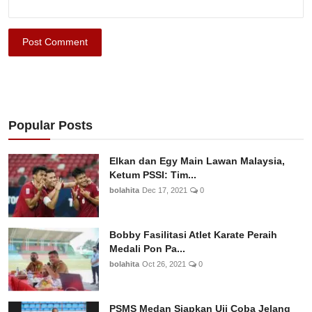
Post Comment
Popular Posts
Elkan dan Egy Main Lawan Malaysia,
Ketum PSSI: Tim...
bolahita
Dec 17, 2021
0
Bobby Fasilitasi Atlet Karate Peraih
Medali Pon Pa...
bolahita
Oct 26, 2021
0
PSMS Medan Siapkan Uji Coba Jelang