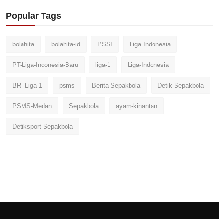
Popular Tags
bolahita
bolahita-id
PSSI
Liga Indonesia
PT-Liga-Indonesia-Baru
liga-1
Liga-Indonesia
BRI Liga 1
psms
Berita Sepakbola
Detik Sepakbola
PSMS-Medan
Sepakbola
ayam-kinantan
Detiksport Sepakbola