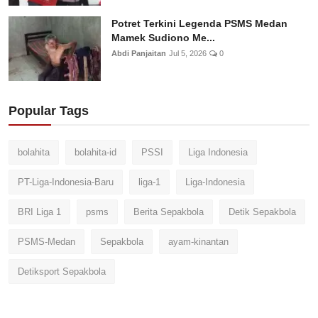
Potret Terkini Legenda PSMS Medan
Mamek Sudiono Me...
Abdi Panjaitan
Jul 5, 2026
0
Popular Tags
bolahita
bolahita-id
PSSI
Liga Indonesia
PT-Liga-Indonesia-Baru
liga-1
Liga-Indonesia
BRI Liga 1
psms
Berita Sepakbola
Detik Sepakbola
PSMS-Medan
Sepakbola
ayam-kinantan
Detiksport Sepakbola