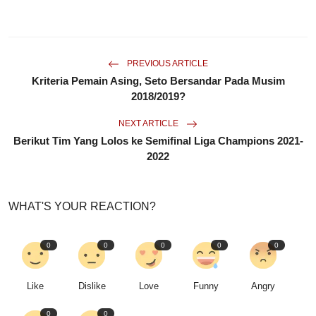
PREVIOUS ARTICLE
Kriteria Pemain Asing, Seto Bersandar Pada Musim
2018/2019?
NEXT ARTICLE
Berikut Tim Yang Lolos ke Semifinal Liga Champions 2021-
2022
WHAT'S YOUR REACTION?
0
0
0
0
0
Like
Dislike
Love
Funny
Angry
0
0