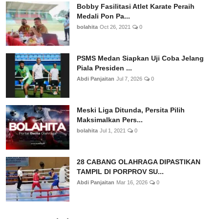
Bobby Fasilitasi Atlet Karate Peraih
Medali Pon Pa...
bolahita
Oct 26, 2021
0
PSMS Medan Siapkan Uji Coba Jelang
Piala Presiden ...
Abdi Panjaitan
Jul 7, 2026
0
Meski Liga Ditunda, Persita Pilih
Maksimalkan Pers...
bolahita
Jul 1, 2021
0
28 CABANG OLAHRAGA DIPASTIKAN
TAMPIL DI PORPROV SU...
Abdi Panjaitan
Mar 16, 2026
0