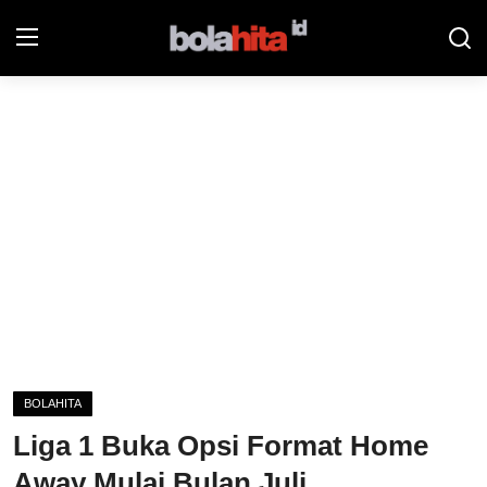
Home
Bolahita
Info Sumut
All Sports
Sepak Bola
Sosok
BOLAHITA
Futsalhita
Liga 1 Buka Opsi Format Home
Sportainment
Away Mulai Bulan Juli