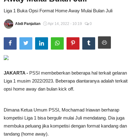
Total Sports
Liga 1 Buka Opsi Format Home Away Mulai Bulan Juli
Contact
Abdi Panjaitan
Apr 14, 2022 - 10:19
0
Pedoman Media Siber
JAKARTA -
PSSI membeberkan beberapa hal terkait gelaran
Liga 1 musim 2022/2023. Beberapa diantaranya adalah terkait
opsi home away dan bulan kick off.
Dimana Ketua Umum PSSI, Mochamad Iriawan berharap
kompetisi Liga 1 bisa bergulir mulai Juli mendatang. Dia juga
membuka peluang jika kompetisi dengan format kandang dan
tandang (home away).