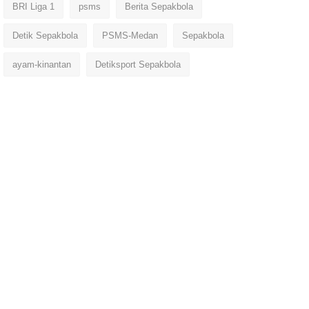
BRI Liga 1
psms
Berita Sepakbola
Detik Sepakbola
PSMS-Medan
Sepakbola
ayam-kinantan
Detiksport Sepakbola