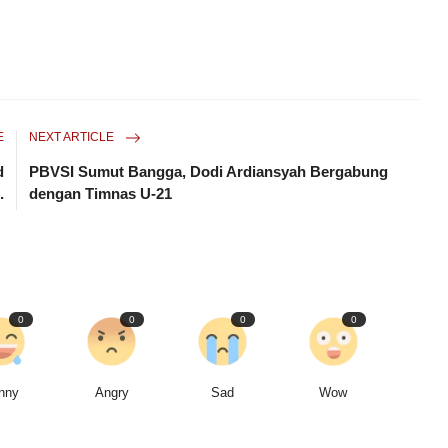
E
NEXT ARTICLE
d
PBVSI Sumut Bangga, Dodi Ardiansyah Bergabung
.
dengan Timnas U-21
0
0
0
0
nny
Angry
Sad
Wow