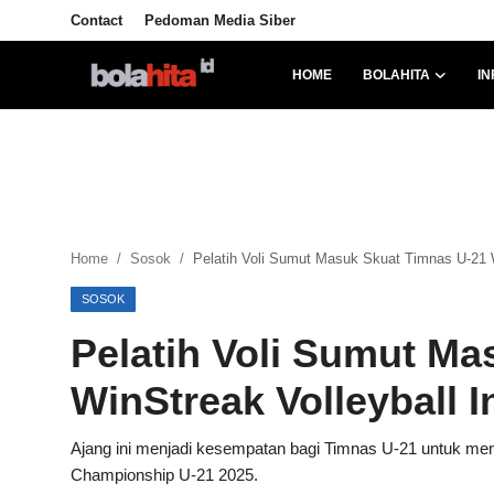
Contact
Pedoman Media Siber
HOME
BOLAHITA
IN
Home
Bolahita
Info Sumut
Home
Sosok
Pelatih Voli Sumut Masuk Skuat Timnas U-21 Wi
All Sports
SOSOK
Sepak Bola
Pelatih Voli Sumut Ma
Sosok
WinStreak Volleyball I
Futsalhita
Ajang ini menjadi kesempatan bagi Timnas U-21 untuk m
Championship U-21 2025.
Sportainment