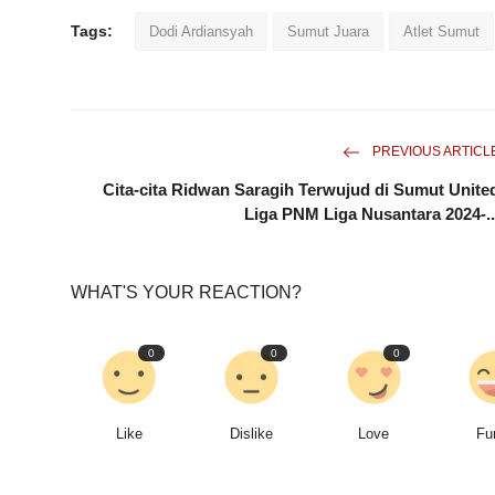
Tags:
Dodi Ardiansyah
Sumut Juara
Atlet Sumut
PREVIOUS ARTICL
Cita-cita Ridwan Saragih Terwujud di Sumut Unite
Liga PNM Liga Nusantara 2024-..
WHAT'S YOUR REACTION?
0
0
0
Like
Dislike
Love
Fu