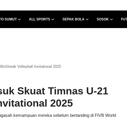
FO SUMUT
ALL SPORTS
SEPAK BOLA
SOSOK
FU
nStreak Volleyball Invitational 2025
suk Skuat Timnas U-21
nvitational 2025
engasah kemampuan mereka sebelum bertanding di FIVB World