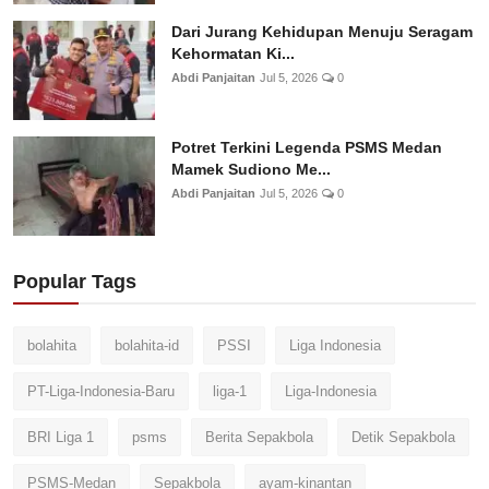
Dari Jurang Kehidupan Menuju Seragam
Kehormatan Ki...
Abdi Panjaitan
Jul 5, 2026
0
Potret Terkini Legenda PSMS Medan
Mamek Sudiono Me...
Abdi Panjaitan
Jul 5, 2026
0
Popular Tags
bolahita
bolahita-id
PSSI
Liga Indonesia
PT-Liga-Indonesia-Baru
liga-1
Liga-Indonesia
BRI Liga 1
psms
Berita Sepakbola
Detik Sepakbola
PSMS-Medan
Sepakbola
ayam-kinantan