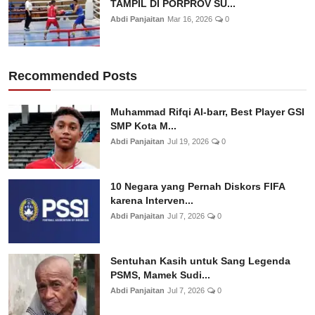
TAMPIL DI PORPROV SU...
Abdi Panjaitan
Mar 16, 2026
0
Recommended Posts
Muhammad Rifqi Al-barr, Best Player GSI
SMP Kota M...
Abdi Panjaitan
Jul 19, 2026
0
10 Negara yang Pernah Diskors FIFA
karena Interven...
Abdi Panjaitan
Jul 7, 2026
0
Sentuhan Kasih untuk Sang Legenda
PSMS, Mamek Sudi...
Abdi Panjaitan
Jul 7, 2026
0