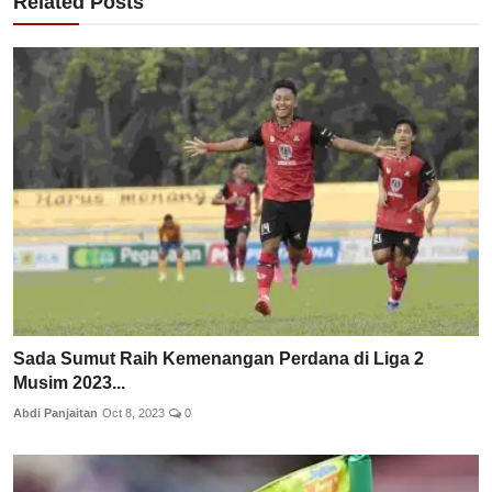
Related Posts
Sada Sumut Raih Kemenangan Perdana di Liga 2
Musim 2023...
Abdi Panjaitan
Oct 8, 2023
0