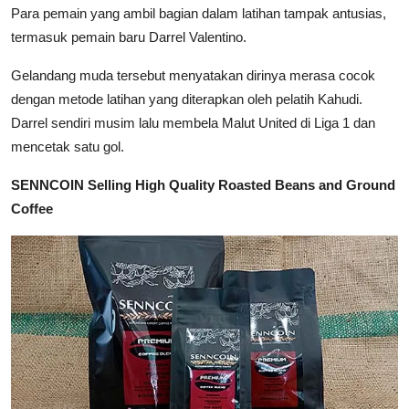
Para pemain yang ambil bagian dalam latihan tampak antusias,
termasuk pemain baru Darrel Valentino.
Gelandang muda tersebut menyatakan dirinya merasa cocok
dengan metode latihan yang diterapkan oleh pelatih Kahudi.
Darrel sendiri musim lalu membela Malut United di Liga 1 dan
mencetak satu gol.
SENNCOIN Selling High Quality Roasted Beans and Ground
Coffee