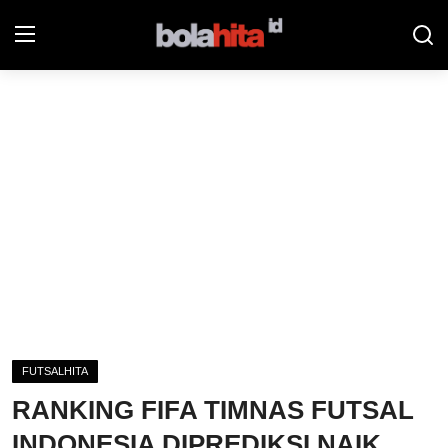
Home
Bolahita
Info Sumut
All Sports
Sepak Bola
Sosok
FUTSALHITA
Futsalhita
RANKING FIFA TIMNAS FUTSAL
Sportainment
INDONESIA DIPREDIKSI NAIK