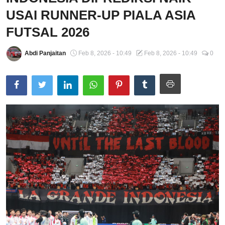
USAI RUNNER-UP PIALA ASIA
Total Sports
FUTSAL 2026
Contact
Abdi Panjaitan
Feb 8, 2026 - 10:49
Feb 8, 2026 - 10:49
0
Pedoman Media Siber