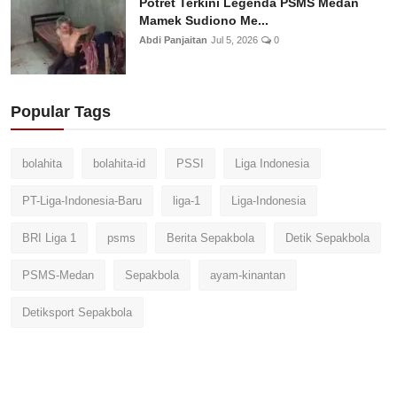
Potret Terkini Legenda PSMS Medan
Mamek Sudiono Me...
Abdi Panjaitan
Jul 5, 2026
0
Popular Tags
bolahita
bolahita-id
PSSI
Liga Indonesia
PT-Liga-Indonesia-Baru
liga-1
Liga-Indonesia
BRI Liga 1
psms
Berita Sepakbola
Detik Sepakbola
PSMS-Medan
Sepakbola
ayam-kinantan
Detiksport Sepakbola