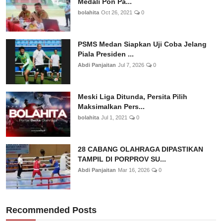
Medali Pon Pa...
bolahita
Oct 26, 2021
0
PSMS Medan Siapkan Uji Coba Jelang
Piala Presiden ...
Abdi Panjaitan
Jul 7, 2026
0
Meski Liga Ditunda, Persita Pilih
Maksimalkan Pers...
bolahita
Jul 1, 2021
0
28 CABANG OLAHRAGA DIPASTIKAN
TAMPIL DI PORPROV SU...
Abdi Panjaitan
Mar 16, 2026
0
Recommended Posts