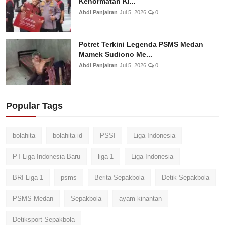
Kehormatan Ki...
Abdi Panjaitan
Jul 5, 2026
0
Potret Terkini Legenda PSMS Medan
Mamek Sudiono Me...
Abdi Panjaitan
Jul 5, 2026
0
Popular Tags
bolahita
bolahita-id
PSSI
Liga Indonesia
PT-Liga-Indonesia-Baru
liga-1
Liga-Indonesia
BRI Liga 1
psms
Berita Sepakbola
Detik Sepakbola
PSMS-Medan
Sepakbola
ayam-kinantan
Detiksport Sepakbola