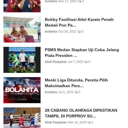
bolahita
Dec 17, 2021
0
Bobby Fasilitasi Atlet Karate Peraih
Medali Pon Pa...
bolahita
Oct 26, 2021
0
PSMS Medan Siapkan Uji Coba Jelang
Piala Presiden ...
Abdi Panjaitan
Jul 7, 2026
0
Meski Liga Ditunda, Persita Pilih
Maksimalkan Pers...
bolahita
Jul 1, 2021
0
28 CABANG OLAHRAGA DIPASTIKAN
TAMPIL DI PORPROV SU...
Abdi Panjaitan
Mar 16, 2026
0