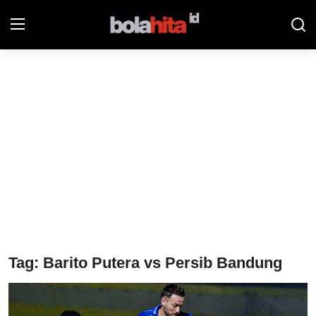
Home
Bolahita
Info Sumut
All Sports
Sepak Bola
Sosok
Tag: Barito Putera vs Persib Bandung
Futsalhita
Sportainment