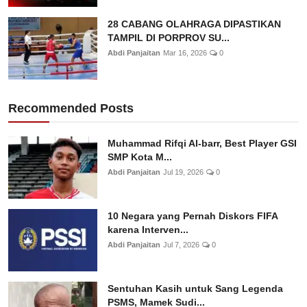
28 CABANG OLAHRAGA DIPASTIKAN
TAMPIL DI PORPROV SU...
Abdi Panjaitan
Mar 16, 2026
0
Recommended Posts
Muhammad Rifqi Al-barr, Best Player GSI
SMP Kota M...
Abdi Panjaitan
Jul 19, 2026
0
10 Negara yang Pernah Diskors FIFA
karena Interven...
Abdi Panjaitan
Jul 7, 2026
0
Sentuhan Kasih untuk Sang Legenda
PSMS, Mamek Sudi...