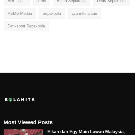
BRI Liga 1
psms
Berita Sepakbola
Detik Sepakbola
PSMS-Medan
Sepakbola
ayam-kinantan
Detiksport Sepakbola
Most Viewed Posts
Elkan dan Egy Main Lawan Malaysia,