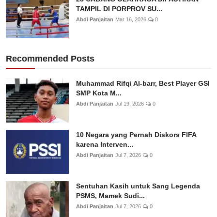
TAMPIL DI PORPROV SU...
Abdi Panjaitan
Mar 16, 2026
0
Recommended Posts
Muhammad Rifqi Al-barr, Best Player GSI
SMP Kota M...
Abdi Panjaitan
Jul 19, 2026
0
10 Negara yang Pernah Diskors FIFA
karena Interven...
Abdi Panjaitan
Jul 7, 2026
0
Sentuhan Kasih untuk Sang Legenda
PSMS, Mamek Sudi...
Abdi Panjaitan
Jul 7, 2026
0