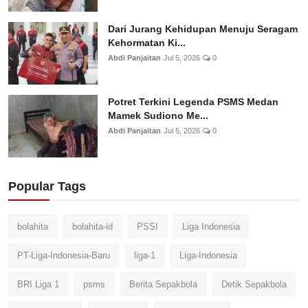
Dari Jurang Kehidupan Menuju Seragam
Kehormatan Ki...
Abdi Panjaitan
Jul 5, 2026
0
Potret Terkini Legenda PSMS Medan
Mamek Sudiono Me...
Abdi Panjaitan
Jul 5, 2026
0
Popular Tags
bolahita
bolahita-id
PSSI
Liga Indonesia
PT-Liga-Indonesia-Baru
liga-1
Liga-Indonesia
BRI Liga 1
psms
Berita Sepakbola
Detik Sepakbola