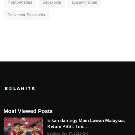
PSMS-Medan
Sepakbola
ayam-kinantan
Detiksport Sepakbola
Most Viewed Posts
Elkan dan Egy Main Lawan Malaysia,
Ketum PSSI: Tim...
bolahita
Dec 17, 2021
0