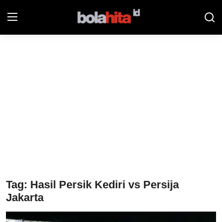
Home
Bolahita
Info Sumut
All Sports
Sepak Bola
Sosok
Tag: Hasil Persik Kediri vs Persija
Futsalhita
Jakarta
Sportainment