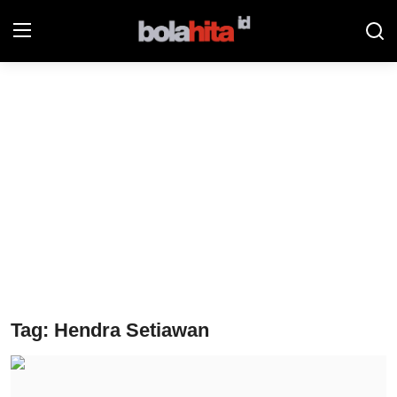
Home
Bolahita
Info Sumut
All Sports
Sepak Bola
Sosok
Tag: Hendra Setiawan
Futsalhita
Sportainment