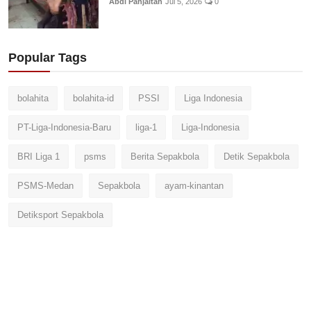
Abdi Panjaitan
Jul 5, 2026
0
Popular Tags
bolahita
bolahita-id
PSSI
Liga Indonesia
PT-Liga-Indonesia-Baru
liga-1
Liga-Indonesia
BRI Liga 1
psms
Berita Sepakbola
Detik Sepakbola
PSMS-Medan
Sepakbola
ayam-kinantan
Detiksport Sepakbola