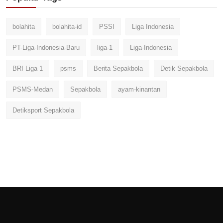
bolahita
bolahita-id
PSSI
Liga Indonesia
PT-Liga-Indonesia-Baru
liga-1
Liga-Indonesia
BRI Liga 1
psms
Berita Sepakbola
Detik Sepakbola
PSMS-Medan
Sepakbola
ayam-kinantan
Detiksport Sepakbola