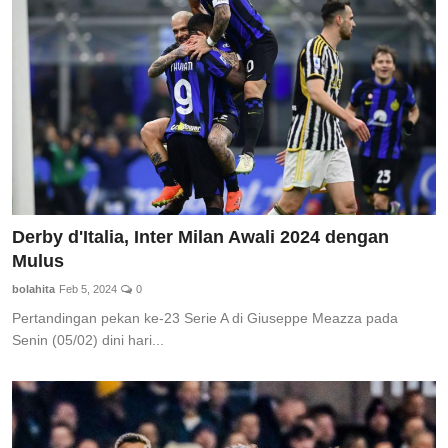
Total Sports
Contact
Pedoman Media Siber
Derby d'Italia, Inter Milan Awali 2024 dengan
Mulus
bolahita
Feb 5, 2024
0
Pertandingan pekan ke-23 Serie A di Giuseppe Meazza pada
Senin (05/02) dini hari...