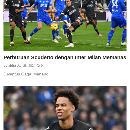
Perburuan Scudetto dengan Inter Milan Memanas
bolahita
Jan 28, 2024
0
Juventus Gagal Menang