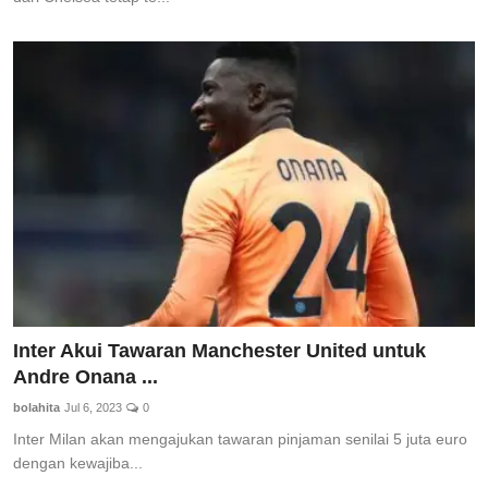
Inter Akui Tawaran Manchester United untuk
Andre Onana ...
bolahita
Jul 6, 2023
0
Inter Milan akan mengajukan tawaran pinjaman senilai 5 juta euro
dengan kewajiba...