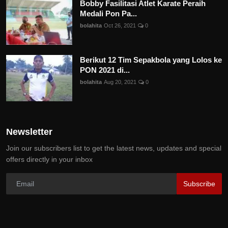
Bobby Fasilitasi Atlet Karate Peraih
Medali Pon Pa...
bolahita
Oct 26, 2021
0
Berikut 12 Tim Sepakbola yang Lolos ke
PON 2021 di...
bolahita
Aug 20, 2021
0
Newsletter
Join our subscribers list to get the latest news, updates and special
offers directly in your inbox
Subscribe