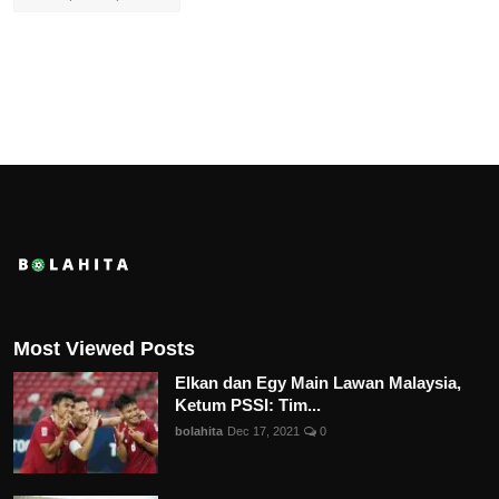
Most Viewed Posts
Elkan dan Egy Main Lawan Malaysia,
Ketum PSSI: Tim...
bolahita
Dec 17, 2021
0