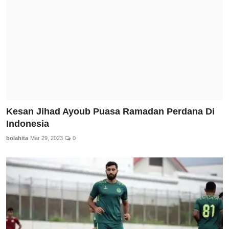
Kesan Jihad Ayoub Puasa Ramadan Perdana Di
Indonesia
bolahita
Mar 29, 2023
0