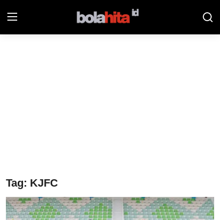
Home
Bolahita
Info Sumut
All Sports
Sepak Bola
Sosok
Tag: KJFC
Futsalhita
Sportainment