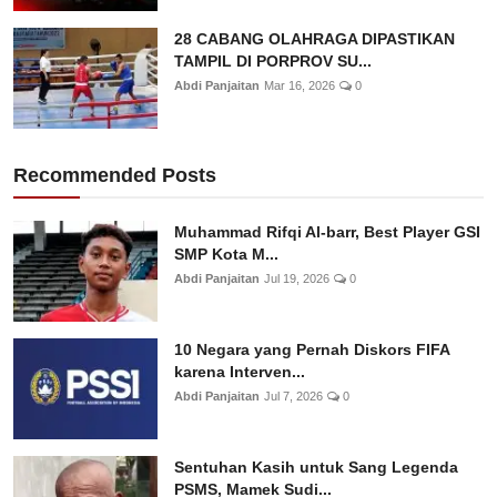
28 CABANG OLAHRAGA DIPASTIKAN
TAMPIL DI PORPROV SU...
Abdi Panjaitan
Mar 16, 2026
0
Recommended Posts
Muhammad Rifqi Al-barr, Best Player GSI
SMP Kota M...
Abdi Panjaitan
Jul 19, 2026
0
10 Negara yang Pernah Diskors FIFA
karena Interven...
Abdi Panjaitan
Jul 7, 2026
0
Sentuhan Kasih untuk Sang Legenda
PSMS, Mamek Sudi...