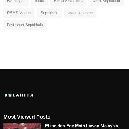
BRI Liga 1
psms
Berita Sepakbola
Detik Sepakbola
PSMS-Medan
Sepakbola
ayam-kinantan
Detiksport Sepakbola
Most Viewed Posts
Elkan dan Egy Main Lawan Malaysia,